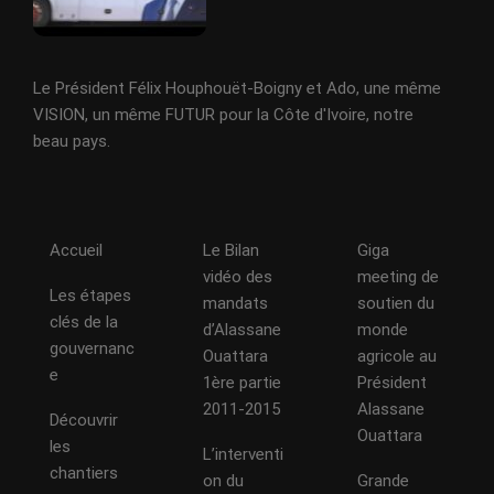
Le Président Félix Houphouët-Boigny et Ado, une même
VISION, un même FUTUR pour la Côte d'Ivoire, notre
beau pays.
Accueil
Le Bilan
Giga
vidéo des
meeting de
Les étapes
mandats
soutien du
clés de la
d’Alassane
monde
gouvernanc
Ouattara
agricole au
e
1ère partie
Président
2011-2015
Alassane
Découvrir
Ouattara
les
L’interventi
chantiers
on du
Grande