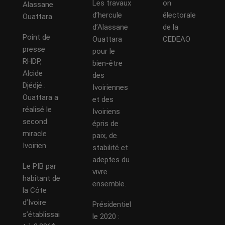
Les travaux
on
Alassane
d’hercule
électorale
Ouattara
d’Alassane
de la
Point de
Ouattara
CEDEAO
presse
pour le
RHDP,
bien-être
Alcide
des
Djédjé :
Ivoiriennes
Ouattara a
et des
réalisé le
Ivoiriens
second
épris de
miracle
paix, de
Ivoirien
stabilité et
adeptes du
Le PIB par
vivre
habitant de
ensemble.
la Côte
d’Ivoire
Présidentiel
s’établissai
le 2020 :