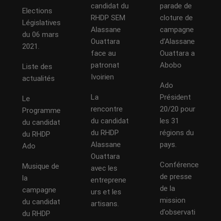
candidat du
parade de
Elections
RHDP SEM
cloture de
Législatives
Alassane
campagne
du 06 mars
Ouattara
d’Alassane
2021.
face au
Ouattara a
patronat
Abobo
Liste des
Ivoirien
actualités
Ado
La
Président
Le
rencontre
20/20 pour
Programme
du candidat
les 31
du candidat
du RHDP
régions du
du RHDP
Alassane
pays.
Ado
Ouattara
Conférence
Musique de
avec les
de presse
la
entreprene
de la
campagne
urs et les
mission
du candidat
artisans.
d’observati
du RHDP