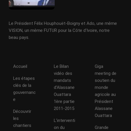
Le Président Félix Houphouët-Boigny et Ado, une même
VISION, un même FUTUR pour la Côte d'Ivoire, notre
beau pays.
Accueil
Le Bilan
Giga
vidéo des
meeting de
Les étapes
mandats
soutien du
clés de la
d’Alassane
monde
gouvernanc
Ouattara
agricole au
e
1ère partie
Président
2011-2015
Alassane
Découvrir
Ouattara
les
L’interventi
chantiers
on du
Grande