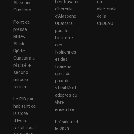
Les travaux
on
Alassane
d’hercule
électorale
Ouattara
d’Alassane
de la
Point de
Ouattara
CEDEAO
presse
pour le
RHDP,
bien-être
Alcide
des
Djédjé :
Ivoiriennes
Ouattara a
et des
réalisé le
Ivoiriens
second
épris de
miracle
paix, de
Ivoirien
stabilité et
adeptes du
Le PIB par
vivre
habitant de
ensemble.
la Côte
d’Ivoire
Présidentiel
s’établissai
le 2020 :