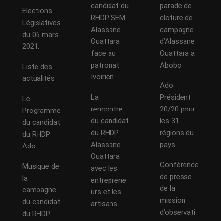
candidat du
parade de
Elections
RHDP SEM
cloture de
Législatives
Alassane
campagne
du 06 mars
Ouattara
d’Alassane
2021.
face au
Ouattara a
patronat
Abobo
Liste des
Ivoirien
actualités
Ado
La
Président
Le
rencontre
20/20 pour
Programme
du candidat
les 31
du candidat
du RHDP
régions du
du RHDP
Alassane
pays.
Ado
Ouattara
Conférence
Musique de
avec les
de presse
la
entreprene
de la
campagne
urs et les
mission
du candidat
artisans.
d’observati
du RHDP