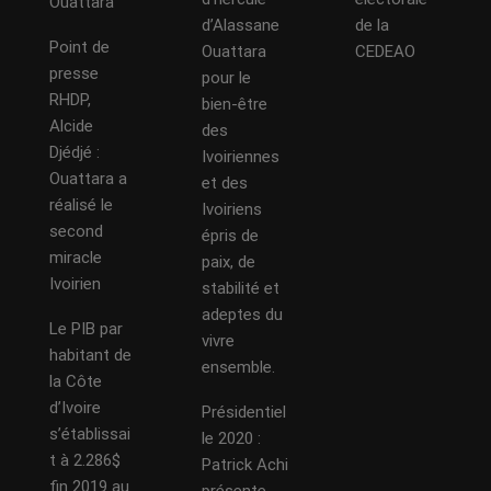
Ouattara
d’Alassane
de la
Point de
Ouattara
CEDEAO
presse
pour le
RHDP,
bien-être
Alcide
des
Djédjé :
Ivoiriennes
Ouattara a
et des
réalisé le
Ivoiriens
second
épris de
miracle
paix, de
Ivoirien
stabilité et
adeptes du
Le PIB par
vivre
habitant de
ensemble.
la Côte
d’Ivoire
Présidentiel
s’établissai
le 2020 :
t à 2.286$
Patrick Achi
fin 2019 au