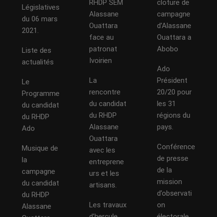
RHDP SEM
cloture de
Législatives
Alassane
campagne
du 06 mars
Ouattara
d’Alassane
2021.
face au
Ouattara a
patronat
Abobo
Liste des
Ivoirien
actualités
Ado
La
Président
Le
rencontre
20/20 pour
Programme
du candidat
les 31
du candidat
du RHDP
régions du
du RHDP
Alassane
pays.
Ado
Ouattara
Conférence
Musique de
avec les
de presse
la
entreprene
de la
campagne
urs et les
mission
du candidat
artisans.
d’observati
du RHDP
Les travaux
on
Alassane
d’hercule
électorale