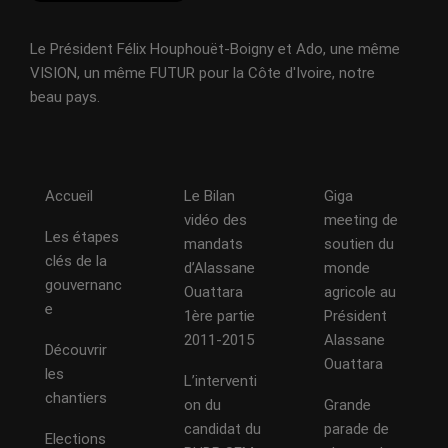
Le Président Félix Houphouët-Boigny et Ado, une même
VISION, un même FUTUR pour la Côte d'Ivoire, notre
beau pays.
Accueil
Le Bilan
Giga
vidéo des
meeting de
Les étapes
mandats
soutien du
clés de la
d’Alassane
monde
gouvernanc
Ouattara
agricole au
e
1ère partie
Président
2011-2015
Alassane
Découvrir
Ouattara
les
L’interventi
chantiers
on du
Grande
candidat du
parade de
Elections