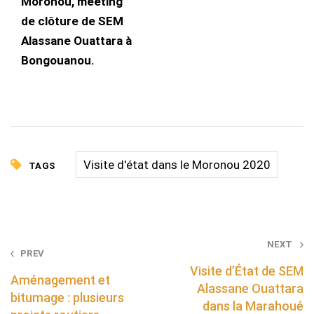
Moronou, meeting
de clôture de SEM
Alassane Ouattara à
Bongouanou.
Visite d'état dans le Moronou 2020
TAGS
Post
NEXT
PREV
navigation
Visite d’État de SEM
Aménagement et
Alassane Ouattara
bitumage : plusieurs
dans la Marahoué