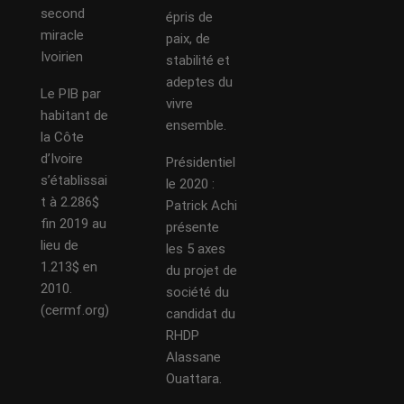
second
épris de
miracle
paix, de
Ivoirien
stabilité et
adeptes du
Le PIB par
vivre
habitant de
ensemble.
la Côte
d’Ivoire
Présidentiel
s’établissai
le 2020 :
t à 2.286$
Patrick Achi
fin 2019 au
présente
lieu de
les 5 axes
1.213$ en
du projet de
2010.
société du
(cermf.org)
candidat du
RHDP
Alassane
Ouattara.