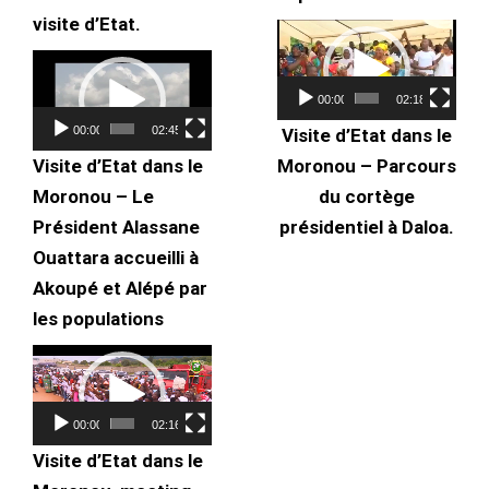
visite d’Etat.
Lecteur
Lecteur
vidéo
vidéo
00:00
02:18
00:00
02:45
Visite d’Etat dans le
Visite d’Etat dans le
Moronou – Parcours
Moronou – Le
du cortège
Président Alassane
présidentiel à Daloa.
Ouattara accueilli à
Akoupé et Alépé par
les populations
Lecteur
vidéo
00:00
02:16
Visite d’Etat dans le