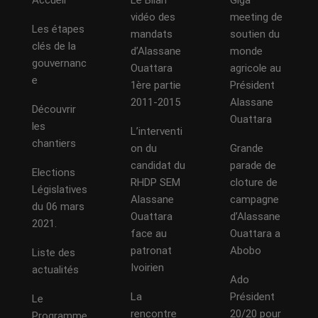
Accueil
Le Bilan
Giga
vidéo des
meeting de
Les étapes
mandats
soutien du
clés de la
d’Alassane
monde
gouvernanc
Ouattara
agricole au
e
1ère partie
Président
2011-2015
Alassane
Découvrir
Ouattara
les
L’interventi
chantiers
on du
Grande
candidat du
parade de
Elections
RHDP SEM
cloture de
Législatives
Alassane
campagne
du 06 mars
Ouattara
d’Alassane
2021.
face au
Ouattara a
patronat
Abobo
Liste des
Ivoirien
actualités
Ado
La
Président
Le
rencontre
20/20 pour
Programme