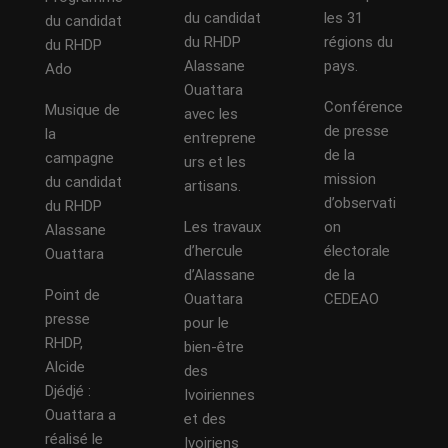
du candidat
les 31
du candidat
du RHDP
régions du
du RHDP
Alassane
pays.
Ado
Ouattara
Conférence
Musique de
avec les
de presse
la
entreprene
de la
campagne
urs et les
mission
du candidat
artisans.
d’observati
du RHDP
Les travaux
on
Alassane
d’hercule
électorale
Ouattara
d’Alassane
de la
Point de
Ouattara
CEDEAO
presse
pour le
RHDP,
bien-être
Alcide
des
Djédjé :
Ivoiriennes
Ouattara a
et des
réalisé le
Ivoiriens