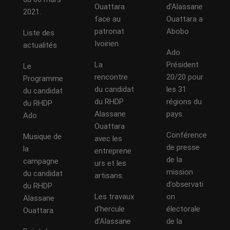
Ouattara
d’Alassane
2021.
face au
Ouattara a
patronat
Abobo
Liste des
Ivoirien
actualités
Ado
La
Président
Le
rencontre
20/20 pour
Programme
du candidat
les 31
du candidat
du RHDP
régions du
du RHDP
Alassane
pays.
Ado
Ouattara
Conférence
Musique de
avec les
de presse
la
entreprene
de la
campagne
urs et les
mission
du candidat
artisans.
d’observati
du RHDP
Les travaux
on
Alassane
d’hercule
électorale
Ouattara
d’Alassane
de la