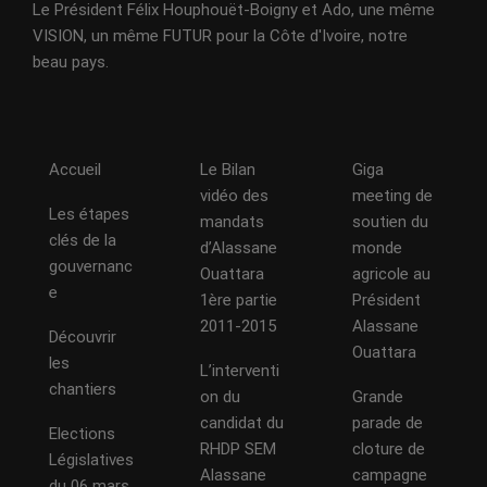
Le Président Félix Houphouët-Boigny et Ado, une même
VISION, un même FUTUR pour la Côte d'Ivoire, notre
beau pays.
Accueil
Le Bilan
Giga
vidéo des
meeting de
Les étapes
mandats
soutien du
clés de la
d’Alassane
monde
gouvernanc
Ouattara
agricole au
e
1ère partie
Président
2011-2015
Alassane
Découvrir
Ouattara
les
L’interventi
chantiers
on du
Grande
candidat du
parade de
Elections
RHDP SEM
cloture de
Législatives
Alassane
campagne
du 06 mars