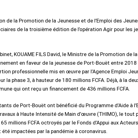
otion de la Promotion de la Jeunesse et de l’Emploi des Je
ires de la troisième édition de l’opération Agir pour les je
inet, KOUAME FILS David, le Ministre de la Promotion de la
rnement en faveur de la jeunesse de Port-Bouët entre 2018 
rtion professionnelle mis en œuvre par l’Agence Emploi Jeunes
r la phase 3, à hauteur de 180 millions FCFA. Déjà, à la deux
une qui ont reçu un financement de 436 millions FCFA.
abitants de Port-Bouët ont bénéficié du Programme d’Aide à l
vaux à Haute Intensité de Main d’œuvre (THIMO), le tout pou
er 165 millions FCFA octroyés par le Fonds d’Appui aux Acteu
nt été impactées par la pandémie à coronavirus.