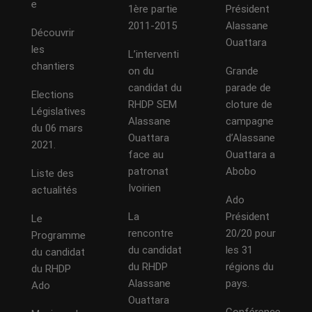
e
1ère partie
Président
2011-2015
Alassane
Découvrir
Ouattara
les
L’interventi
chantiers
on du
Grande
candidat du
parade de
Elections
RHDP SEM
cloture de
Législatives
Alassane
campagne
du 06 mars
Ouattara
d’Alassane
2021.
face au
Ouattara a
patronat
Abobo
Liste des
Ivoirien
actualités
Ado
La
Président
Le
rencontre
20/20 pour
Programme
du candidat
les 31
du candidat
du RHDP
régions du
du RHDP
Alassane
pays.
Ado
Ouattara
Conférence