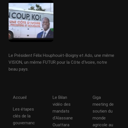
Le Président Félix Houphouët-Boigny et Ado, une même
VISION, un même FUTUR pour la Côte d'Ivoire, notre
beau pays.
Accueil
Le Bilan
Giga
vidéo des
meeting de
Les étapes
mandats
soutien du
clés de la
d’Alassane
monde
gouvernanc
Ouattara
agricole au