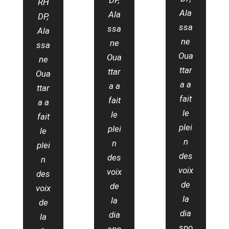
DP,
RH
Ala
Ala
DP,
ssa
ssa
Ala
ne
ne
ssa
Oua
Oua
ne
ttar
ttar
Oua
a a
a a
ttar
fait
fait
a a
le
le
fait
plei
plei
le
n
n
plei
des
des
n
voix
voix
des
de
de
voix
la
la
de
dia
dia
la
spo