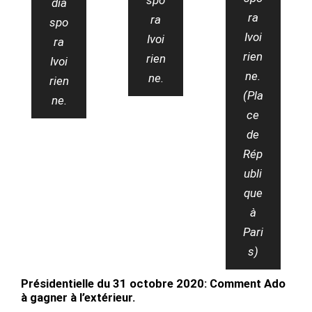
spo
dia
ra
ra
spo
Ivoi
Ivoi
ra
rien
rien
Ivoi
ne.
ne.
rien
(Pla
ne.
ce
de
Rép
ubli
que
à
Pari
s)
Présidentielle du 31 octobre 2020: Comment Ado
à gagner à l’extérieur.