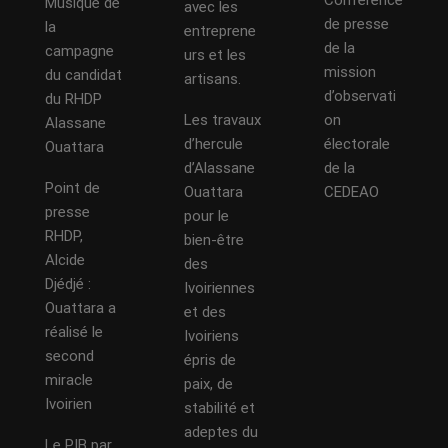
Musique de
avec les
de presse
la
entreprene
de la
campagne
urs et les
mission
du candidat
artisans.
d’observati
du RHDP
Les travaux
on
Alassane
d’hercule
électorale
Ouattara
d’Alassane
de la
Point de
Ouattara
CEDEAO
presse
pour le
RHDP,
bien-être
Alcide
des
Djédjé :
Ivoiriennes
Ouattara a
et des
réalisé le
Ivoiriens
second
épris de
miracle
paix, de
Ivoirien
stabilité et
adeptes du
Le PIB par