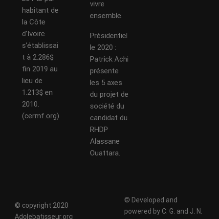
vivre
habitant de
ensemble.
la Côte
d’Ivoire
Présidentiel
s’établissai
le 2020 :
t à 2.286$
Patrick Achi
fin 2019 au
présente
lieu de
les 5 axes
1.213$ en
du projet de
2010.
société du
(cermf.org)
candidat du
RHDP
Alassane
Ouattara.
© Developed and
© copyright 2020
powered by C. G. and J. N.
Adolebatisseur.org