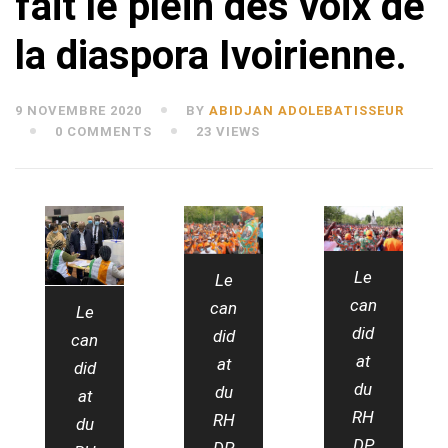
fait le plein des voix de
la diaspora Ivoirienne.
9 NOVEMBRE 2020
BY
ABIDJAN ADOLEBATISSEUR
0 COMMENTS
23 VIEWS
Le
Le
can
can
Le
did
did
can
at
at
did
du
du
at
RH
RH
du
DP,