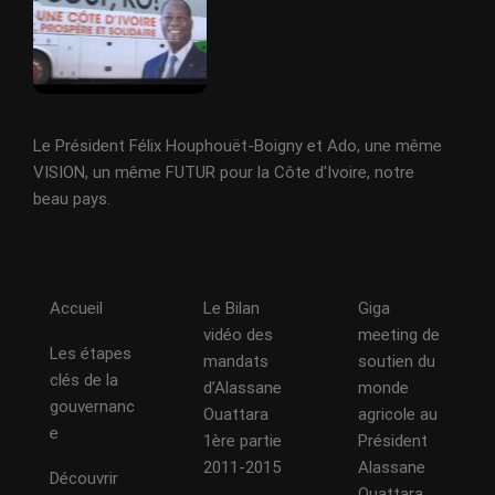
Le Président Félix Houphouët-Boigny et Ado, une même
VISION, un même FUTUR pour la Côte d'Ivoire, notre
beau pays.
Accueil
Le Bilan
Giga
vidéo des
meeting de
Les étapes
mandats
soutien du
clés de la
d’Alassane
monde
gouvernanc
Ouattara
agricole au
e
1ère partie
Président
2011-2015
Alassane
Découvrir
Ouattara