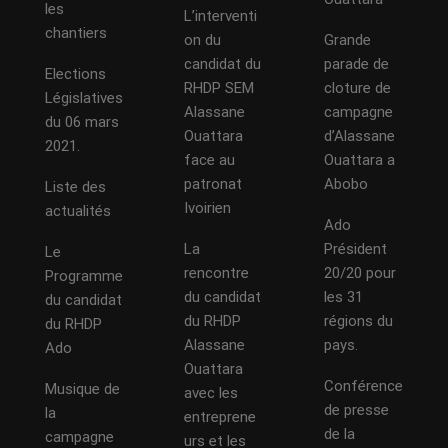
les
L’interventi
chantiers
on du
Grande
candidat du
parade de
Elections
RHDP SEM
cloture de
Législatives
Alassane
campagne
du 06 mars
Ouattara
d’Alassane
2021.
face au
Ouattara a
patronat
Abobo
Liste des
Ivoirien
actualités
Ado
La
Président
Le
rencontre
20/20 pour
Programme
du candidat
les 31
du candidat
du RHDP
régions du
du RHDP
Alassane
pays.
Ado
Ouattara
Conférence
Musique de
avec les
de presse
la
entreprene
de la
campagne
urs et les