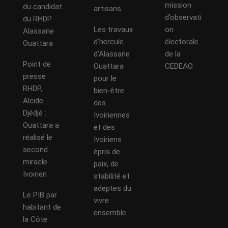
mission
du candidat
artisans.
d’observati
du RHDP
Les travaux
on
Alassane
d’hercule
électorale
Ouattara
d’Alassane
de la
Point de
Ouattara
CEDEAO
presse
pour le
RHDP,
bien-être
Alcide
des
Djédjé :
Ivoiriennes
Ouattara a
et des
réalisé le
Ivoiriens
second
épris de
miracle
paix, de
Ivoirien
stabilité et
adeptes du
Le PIB par
vivre
habitant de
ensemble.
la Côte