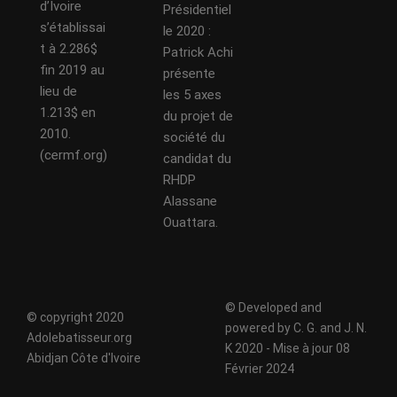
d’Ivoire
Présidentiel
s’établissai
le 2020 :
t à 2.286$
Patrick Achi
fin 2019 au
présente
lieu de
les 5 axes
1.213$ en
du projet de
2010.
société du
(cermf.org)
candidat du
RHDP
Alassane
Ouattara.
© Developed and
© copyright 2020
powered by C. G. and J. N.
Adolebatisseur.org
K 2020 - Mise à jour 08
Abidjan Côte d'Ivoire
Février 2024