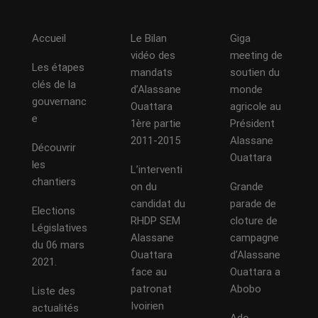
Accueil
Le Bilan
Giga
vidéo des
meeting de
Les étapes
mandats
soutien du
clés de la
d’Alassane
monde
gouvernanc
Ouattara
agricole au
e
1ère partie
Président
2011-2015
Alassane
Découvrir
Ouattara
les
L’interventi
chantiers
on du
Grande
candidat du
parade de
Elections
RHDP SEM
cloture de
Législatives
Alassane
campagne
du 06 mars
Ouattara
d’Alassane
2021.
face au
Ouattara a
patronat
Abobo
Liste des
Ivoirien
actualités