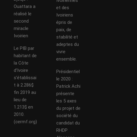
Ivoiriennes
Ouattara a
et des
réalisé le
Ivoiriens
second
épris de
miracle
paix, de
Ivoirien
stabilité et
adeptes du
Le PIB par
vivre
habitant de
ensemble.
la Côte
d’Ivoire
Présidentiel
s’établissai
le 2020 :
t à 2.286$
Patrick Achi
fin 2019 au
présente
lieu de
les 5 axes
1.213$ en
du projet de
2010.
société du
(cermf.org)
candidat du
RHDP