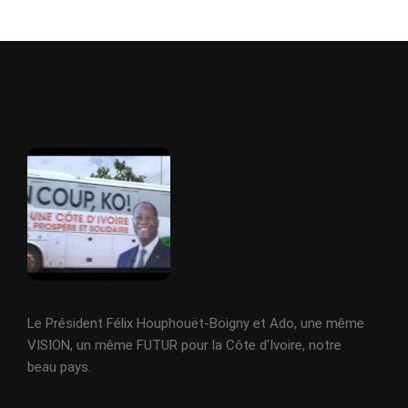
Le Président Félix Houphouët-Boigny et Ado, une même
VISION, un même FUTUR pour la Côte d'Ivoire, notre
beau pays.