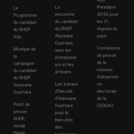
Ado
La
Président
Le
rencontre
20/20 pour
Programme
du candidat
les 31
du candidat
du RHDP
régions du
du RHDP
Alassane
pays.
Ado
Ouattara
Conférence
Musique de
avec les
de presse
la
entreprene
de la
campagne
urs et les
mission
du candidat
artisans.
d’observati
du RHDP
Les travaux
on
Alassane
d’hercule
électorale
Ouattara
d’Alassane
de la
Point de
Ouattara
CEDEAO
presse
pour le
RHDP,
bien-être
Alcide
des
Djédjé :