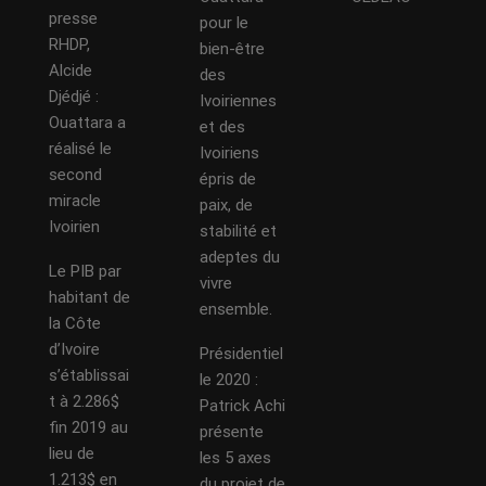
presse
pour le
RHDP,
bien-être
Alcide
des
Djédjé :
Ivoiriennes
Ouattara a
et des
réalisé le
Ivoiriens
second
épris de
miracle
paix, de
Ivoirien
stabilité et
adeptes du
Le PIB par
vivre
habitant de
ensemble.
la Côte
d’Ivoire
Présidentiel
s’établissai
le 2020 :
t à 2.286$
Patrick Achi
fin 2019 au
présente
lieu de
les 5 axes
1.213$ en
du projet de