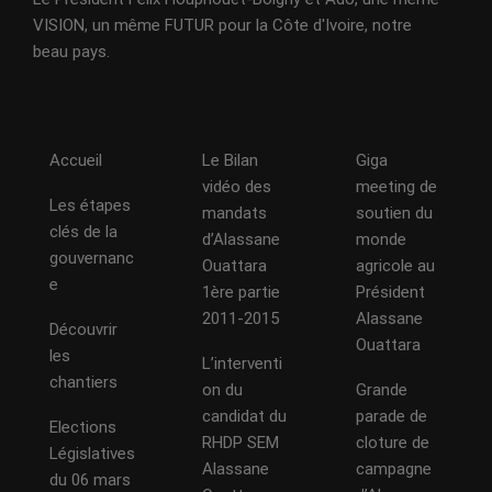
VISION, un même FUTUR pour la Côte d'Ivoire, notre
beau pays.
Accueil
Le Bilan
Giga
vidéo des
meeting de
Les étapes
mandats
soutien du
clés de la
d’Alassane
monde
gouvernanc
Ouattara
agricole au
e
1ère partie
Président
2011-2015
Alassane
Découvrir
Ouattara
les
L’interventi
chantiers
on du
Grande
candidat du
parade de
Elections
RHDP SEM
cloture de
Législatives
Alassane
campagne
du 06 mars