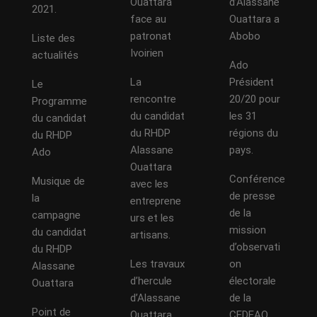
Ouattara
d’Alassane
2021.
face au
Ouattara a
patronat
Abobo
Liste des
Ivoirien
actualités
Ado
La
Président
Le
rencontre
20/20 pour
Programme
du candidat
les 31
du candidat
du RHDP
régions du
du RHDP
Alassane
pays.
Ado
Ouattara
Conférence
Musique de
avec les
de presse
la
entreprene
de la
campagne
urs et les
mission
du candidat
artisans.
d’observati
du RHDP
Les travaux
on
Alassane
d’hercule
électorale
Ouattara
d’Alassane
de la
Point de
Ouattara
CEDEAO