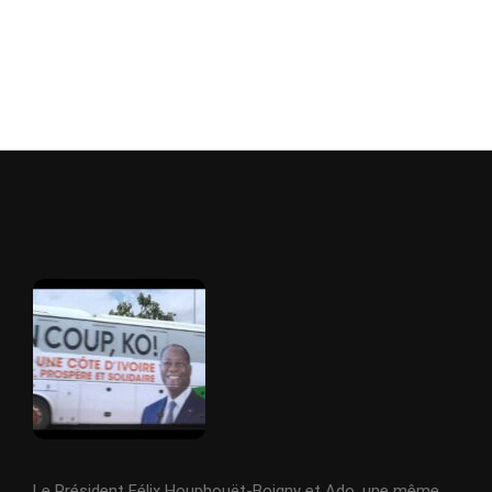
Le Président Félix Houphouët-Boigny et Ado, une même