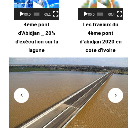
vidéo
vidéo
00:00
05:15
00:00
00:48
4ème pont
Les travaux du
d’Abidjan _ 20%
4ème pont
d’exécution sur la
d’abidjan 2020 en
lagune
cote d’ivoire