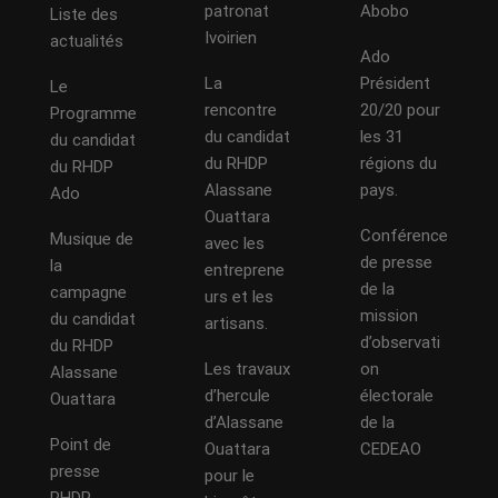
patronat
Abobo
Liste des
Ivoirien
actualités
Ado
La
Président
Le
rencontre
20/20 pour
Programme
du candidat
les 31
du candidat
du RHDP
régions du
du RHDP
Alassane
pays.
Ado
Ouattara
Conférence
Musique de
avec les
de presse
la
entreprene
de la
campagne
urs et les
mission
du candidat
artisans.
d’observati
du RHDP
Les travaux
on
Alassane
d’hercule
électorale
Ouattara
d’Alassane
de la
Point de
Ouattara
CEDEAO
presse
pour le