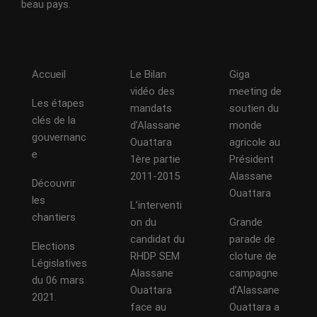
beau pays.
Accueil
Le Bilan
Giga
vidéo des
meeting de
Les étapes
mandats
soutien du
clés de la
d’Alassane
monde
gouvernanc
Ouattara
agricole au
e
1ère partie
Président
2011-2015
Alassane
Découvrir
Ouattara
les
L’interventi
chantiers
on du
Grande
candidat du
parade de
Elections
RHDP SEM
cloture de
Législatives
Alassane
campagne
du 06 mars
Ouattara
d’Alassane
2021.
face au
Ouattara a