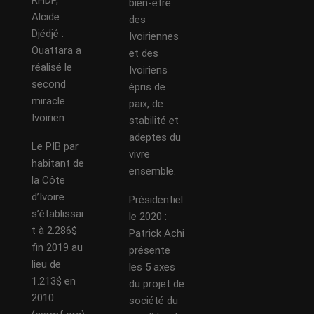
RHDP,
bien-être
Alcide
des
Djédjé :
Ivoiriennes
Ouattara a
et des
réalisé le
Ivoiriens
second
épris de
miracle
paix, de
Ivoirien
stabilité et
adeptes du
Le PIB par
vivre
habitant de
ensemble.
la Côte
d’Ivoire
Présidentiel
s’établissai
le 2020 :
t à 2.286$
Patrick Achi
fin 2019 au
présente
lieu de
les 5 axes
1.213$ en
du projet de
2010.
société du