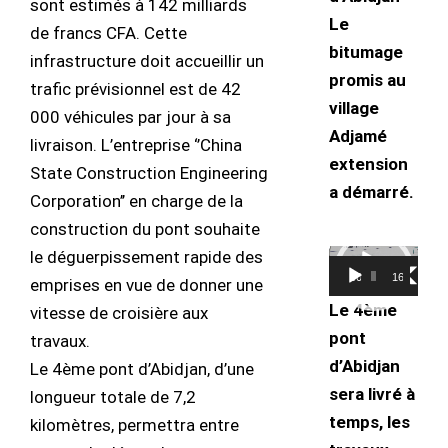
sont estimés à 142 milliards
Le
de francs CFA. Cette
bitumage
infrastructure doit accueillir un
promis au
trafic prévisionnel est de 42
village
000 véhicules par jour à sa
Adjamé
livraison. L’entreprise ‘’China
extension
State Construction Engineering
a démarré.
Corporation’’ en charge de la
construction du pont souhaite
le déguerpissement rapide des
Lecteur
00:00
16:24
emprises en vue de donner une
vidéo
Le 4ème
vitesse de croisière aux
pont
travaux.
d’Abidjan
Le 4ème pont d’Abidjan, d’une
sera livré à
longueur totale de 7,2
temps, les
kilomètres, permettra entre