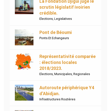
La Fondation Djigui juge le
scrutin législatif ivoirien
crédible.
Elections
,
Legislatives
Pont de Béoumi
Ponts Et Echangeurs
Représentativité comparée
: élections locales
2018/2023.
Elections
,
Municipales
,
Regionales
Autoroute périphérique Y4
d’Abidjan.
Infrastructures Routières