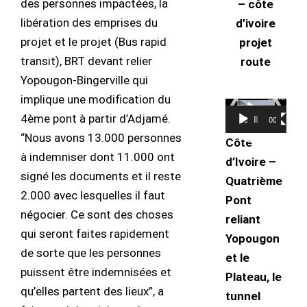
des personnes impactées, la
– côte
libération des emprises du
d’ivoire
projet et le projet (Bus rapid
projet
transit), BRT devant relier
route
Yopougon-Bingerville qui
implique une modification du
Lecteur
4ème pont à partir d’Adjamé.
00:00
00:50
vidéo
“Nous avons 13.000 personnes
Côte
à indemniser dont 11.000 ont
d’Ivoire –
signé les documents et il reste
Quatrième
2.000 avec lesquelles il faut
Pont
négocier. Ce sont des choses
reliant
qui seront faites rapidement
Yopougon
de sorte que les personnes
et le
puissent être indemnisées et
Plateau, le
qu’elles partent des lieux”, a
tunnel