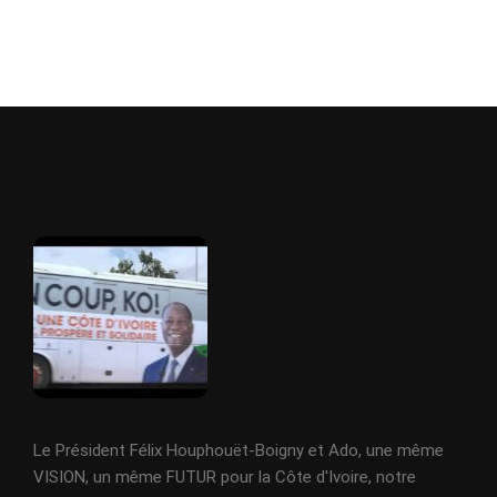
Le Président Félix Houphouët-Boigny et Ado, une même
VISION, un même FUTUR pour la Côte d'Ivoire, notre