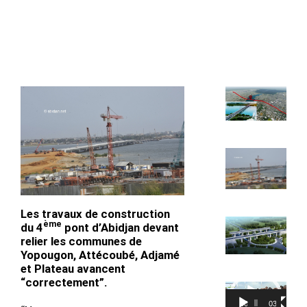
Les travaux de construction
ème
du 4
pont d’Abidjan devant
relier les communes de
Yopougon, Attécoubé, Adjamé
et Plateau avancent
“correctement”.
Lecteur
00:00
03:18