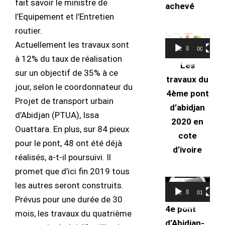
fait savoir le ministre de
achevé
l’Equipement et l’Entretien
routier.
Lecteur
Actuellement les travaux sont
00:00
00:48
vidéo
à 12% du taux de réalisation
Les
sur un objectif de 35% à ce
travaux du
jour, selon le coordonnateur du
4ème pont
Projet de transport urbain
d’abidjan
d’Abidjan (PTUA), Issa
2020 en
Ouattara. En plus, sur 84 pieux
cote
pour le pont, 48 ont été déjà
d’ivoire
réalisés, a-t-il poursuivi. Il
promet que d’ici fin 2019 tous
Lecteur
les autres seront construits.
00:00
01:20
vidéo
Prévus pour une durée de 30
4e pont
mois, les travaux du quatrième
d’Abidjan-