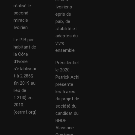
réalisé le
Ivoiriens
second
épris de
miracle
paix, de
Ivoirien
stabilité et
adeptes du
Le PIB par
vivre
habitant de
ensemble.
la Côte
d’Ivoire
Présidentiel
s’établissai
le 2020 :
t à 2.286$
Patrick Achi
fin 2019 au
présente
lieu de
les 5 axes
1.213$ en
du projet de
2010.
société du
(cermf.org)
candidat du
RHDP
Alassane