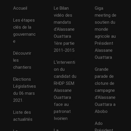
Accueil
Le Bilan
Giga
vidéo des
meeting de
Les étapes
mandats
soutien du
clés de la
d’Alassane
monde
gouvernanc
Ouattara
agricole au
e
1ère partie
Président
2011-2015
Alassane
Découvrir
Ouattara
les
L’interventi
chantiers
on du
Grande
candidat du
parade de
Elections
RHDP SEM
cloture de
Législatives
Alassane
campagne
du 06 mars
Ouattara
d’Alassane
2021.
face au
Ouattara a
patronat
Abobo
Liste des
Ivoirien
actualités
Ado
La
Président