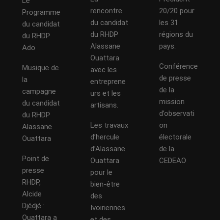
Le
rencontre
20/20 pour
Programme
du candidat
les 31
du candidat
du RHDP
régions du
du RHDP
Alassane
pays.
Ado
Ouattara
Conférence
Musique de
avec les
de presse
la
entreprene
de la
campagne
urs et les
mission
du candidat
artisans.
d’observati
du RHDP
Les travaux
on
Alassane
d’hercule
électorale
Ouattara
d’Alassane
de la
Point de
Ouattara
CEDEAO
presse
pour le
RHDP,
bien-être
Alcide
des
Djédjé :
Ivoiriennes
Ouattara a
et des