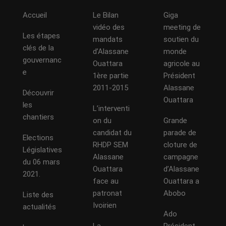
Accueil
Le Bilan
Giga
vidéo des
meeting de
Les étapes
mandats
soutien du
clés de la
d’Alassane
monde
gouvernanc
Ouattara
agricole au
e
1ère partie
Président
2011-2015
Alassane
Découvrir
Ouattara
les
L’interventi
chantiers
on du
Grande
candidat du
parade de
Elections
RHDP SEM
cloture de
Législatives
Alassane
campagne
du 06 mars
Ouattara
d’Alassane
2021.
face au
Ouattara a
patronat
Abobo
Liste des
Ivoirien
actualités
Ado