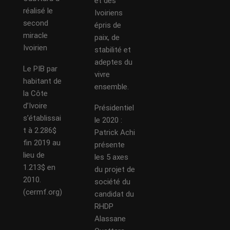
et des
réalisé le
Ivoiriens
second
épris de
miracle
paix, de
Ivoirien
stabilité et
adeptes du
Le PIB par
vivre
habitant de
ensemble.
la Côte
d’Ivoire
Présidentiel
s’établissai
le 2020 :
t à 2.286$
Patrick Achi
fin 2019 au
présente
lieu de
les 5 axes
1.213$ en
du projet de
2010.
société du
(cermf.org)
candidat du
RHDP
Alassane