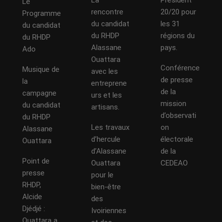
La
Président
Le
rencontre
20/20 pour
Programme
du candidat
les 31
du candidat
du RHDP
régions du
du RHDP
Alassane
pays.
Ado
Ouattara
Conférence
Musique de
avec les
de presse
la
entreprene
de la
campagne
urs et les
mission
du candidat
artisans.
d’observati
du RHDP
Les travaux
on
Alassane
d’hercule
électorale
Ouattara
d’Alassane
de la
Point de
Ouattara
CEDEAO
presse
pour le
RHDP,
bien-être
Alcide
des
Djédjé :
Ivoiriennes
Ouattara a