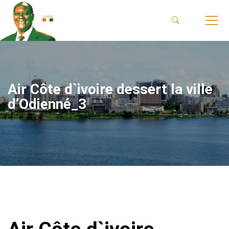
Air Côte d`ivoire dessert la ville
d’Odienné_3