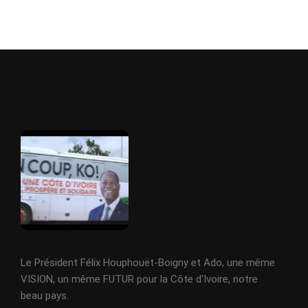
Le Président Félix Houphouët-Boigny et Ado, une même
VISION, un même FUTUR pour la Côte d'Ivoire, notre
beau pays.