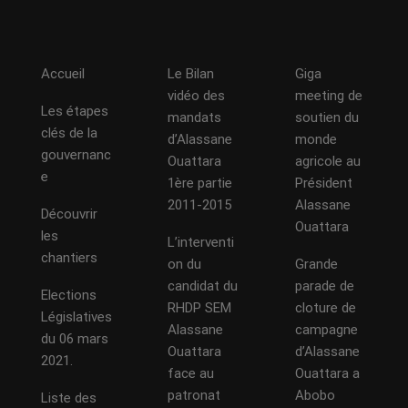
Accueil
Le Bilan
Giga
vidéo des
meeting de
Les étapes
mandats
soutien du
clés de la
d’Alassane
monde
gouvernanc
Ouattara
agricole au
e
1ère partie
Président
2011-2015
Alassane
Découvrir
Ouattara
les
L’interventi
chantiers
on du
Grande
candidat du
parade de
Elections
RHDP SEM
cloture de
Législatives
Alassane
campagne
du 06 mars
Ouattara
d’Alassane
2021.
face au
Ouattara a
patronat
Abobo
Liste des