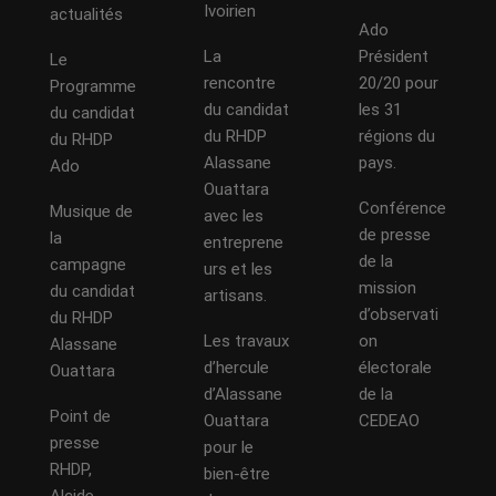
Ivoirien
actualités
Ado
La
Président
Le
rencontre
20/20 pour
Programme
du candidat
les 31
du candidat
du RHDP
régions du
du RHDP
Alassane
pays.
Ado
Ouattara
Conférence
Musique de
avec les
de presse
la
entreprene
de la
campagne
urs et les
mission
du candidat
artisans.
d’observati
du RHDP
Les travaux
on
Alassane
d’hercule
électorale
Ouattara
d’Alassane
de la
Point de
Ouattara
CEDEAO
presse
pour le
RHDP,
bien-être