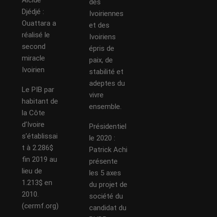
Alcide
des
Djédjé :
Ivoiriennes
Ouattara a
et des
réalisé le
Ivoiriens
second
épris de
miracle
paix, de
Ivoirien
stabilité et
adeptes du
Le PIB par
vivre
habitant de
ensemble.
la Côte
d’Ivoire
Présidentiel
s’établissai
le 2020 :
t à 2.286$
Patrick Achi
fin 2019 au
présente
lieu de
les 5 axes
1.213$ en
du projet de
2010.
société du
(cermf.org)
candidat du