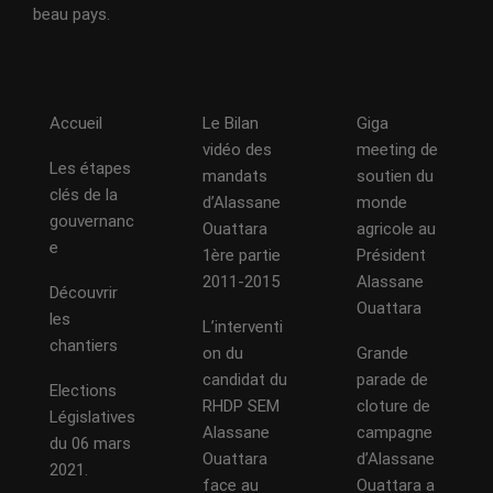
beau pays.
Accueil
Le Bilan
Giga
vidéo des
meeting de
Les étapes
mandats
soutien du
clés de la
d’Alassane
monde
gouvernanc
Ouattara
agricole au
e
1ère partie
Président
2011-2015
Alassane
Découvrir
Ouattara
les
L’interventi
chantiers
on du
Grande
candidat du
parade de
Elections
RHDP SEM
cloture de
Législatives
Alassane
campagne
du 06 mars
Ouattara
d’Alassane
2021.
face au
Ouattara a