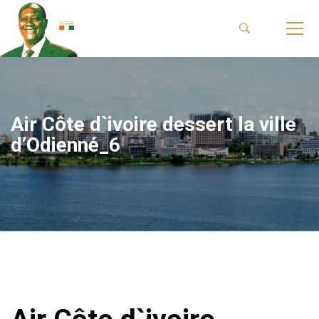
Air Côte d`ivoire dessert la ville
d’Odienné_6