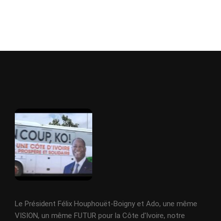
Le Président Félix Houphouët-Boigny et Ado, une même
VISION, un même FUTUR pour la Côte d'Ivoire, notre