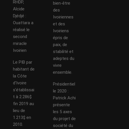
RHDP,
bien-être
Alcide
des
Djédjé :
Ivoiriennes
Ouattara a
et des
réalisé le
Ivoiriens
second
épris de
miracle
paix, de
Ivoirien
stabilité et
adeptes du
Le PIB par
vivre
habitant de
ensemble.
la Côte
d’Ivoire
Présidentiel
s’établissai
le 2020 :
t à 2.286$
Patrick Achi
fin 2019 au
présente
lieu de
les 5 axes
1.213$ en
du projet de
2010.
société du