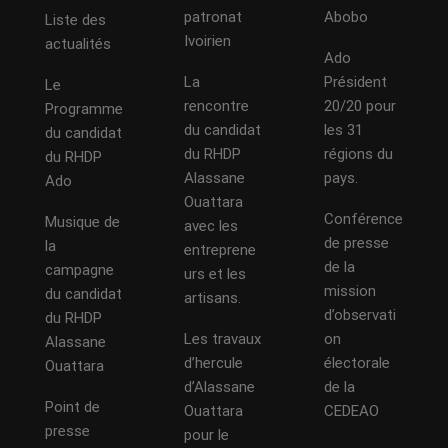
patronat
Abobo
Liste des
Ivoirien
actualités
Ado
La
Président
Le
rencontre
20/20 pour
Programme
du candidat
les 31
du candidat
du RHDP
régions du
du RHDP
Alassane
pays.
Ado
Ouattara
Conférence
Musique de
avec les
de presse
la
entreprene
de la
campagne
urs et les
mission
du candidat
artisans.
d’observati
du RHDP
Les travaux
on
Alassane
d’hercule
électorale
Ouattara
d’Alassane
de la
Point de
Ouattara
CEDEAO
presse
pour le