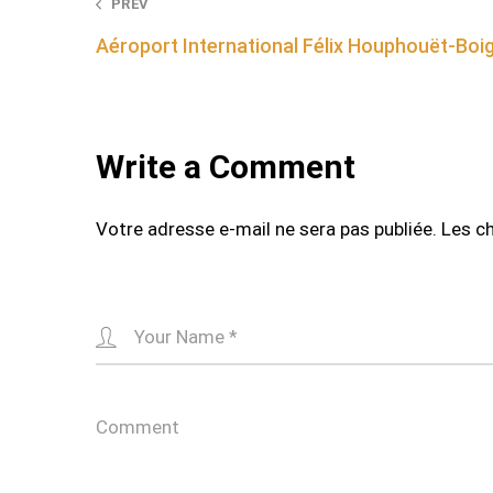
Post
PREV
Aéroport International Félix Houphouët-Boi
navigation
Write a Comment
Votre adresse e-mail ne sera pas publiée.
Les c