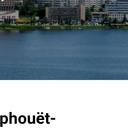
uphouët-