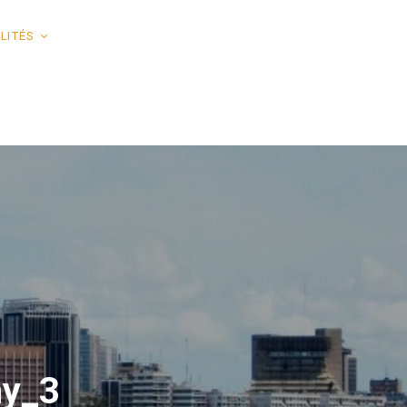
LITÉS
ny_3