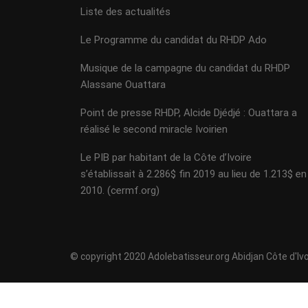
Liste des actualités
Le Programme du candidat du RHDP Ado
Musique de la campagne du candidat du RHDP
Alassane Ouattara
Point de presse RHDP, Alcide Djédjé : Ouattara a
réalisé le second miracle Ivoirien
Le PIB par habitant de la Côte d’Ivoire
s’établissait à 2.286$ fin 2019 au lieu de 1.213$ en
2010. (cermf.org)
© copyright 2020 Adolebatisseur.org Abidjan Côte d'Ivo