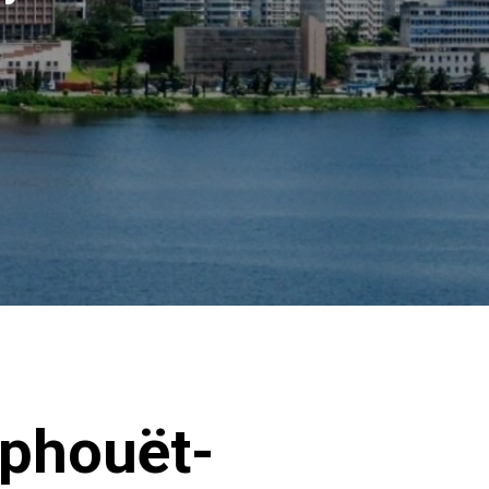
uphouët-