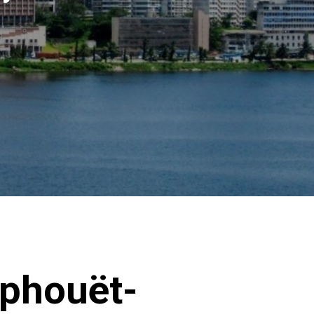
uphouët-