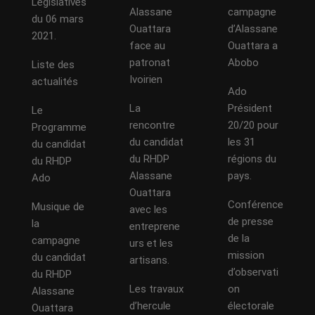
Législatives
Alassane
campagne
du 06 mars
Ouattara
d’Alassane
2021.
face au
Ouattara a
patronat
Abobo
Liste des
Ivoirien
actualités
Ado
La
Président
Le
rencontre
20/20 pour
Programme
du candidat
les 31
du candidat
du RHDP
régions du
du RHDP
Alassane
pays.
Ado
Ouattara
Conférence
Musique de
avec les
de presse
la
entreprene
de la
campagne
urs et les
mission
du candidat
artisans.
d’observati
du RHDP
Les travaux
on
Alassane
d’hercule
électorale
Ouattara