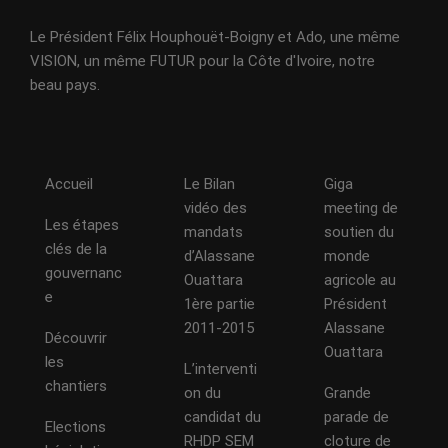
Le Président Félix Houphouët-Boigny et Ado, une même
VISION, un même FUTUR pour la Côte d'Ivoire, notre
beau pays.
Accueil
Le Bilan
Giga
vidéo des
meeting de
Les étapes
mandats
soutien du
clés de la
d’Alassane
monde
gouvernanc
Ouattara
agricole au
e
1ère partie
Président
2011-2015
Alassane
Découvrir
Ouattara
les
L’interventi
chantiers
on du
Grande
candidat du
parade de
Elections
RHDP SEM
cloture de