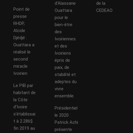
d’Alassane
de la
Point de
Ouattara
CEDEAO
presse
pour le
RHDP,
bien-être
Alcide
des
Djédjé :
Ivoiriennes
Ouattara a
et des
réalisé le
Ivoiriens
second
épris de
miracle
paix, de
Ivoirien
stabilité et
adeptes du
Le PIB par
vivre
habitant de
ensemble.
la Côte
d’Ivoire
Présidentiel
s’établissai
le 2020 :
t à 2.286$
Patrick Achi
fin 2019 au
présente