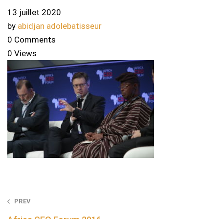
13 juillet 2020
by
abidjan adolebatisseur
0 Comments
0 Views
Post
PREV
navigation