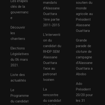
Les étapes
mandats
soutien du
clés de la
d’Alassane
monde
gouvernanc
Ouattara
agricole au
e
1ère partie
Président
2011-2015
Alassane
Découvrir
Ouattara
les
L’interventi
chantiers
on du
Grande
candidat du
parade de
Elections
RHDP SEM
cloture de
Législatives
Alassane
campagne
du 06 mars
Ouattara
d’Alassane
2021.
face au
Ouattara a
patronat
Abobo
Liste des
Ivoirien
actualités
Ado
La
Président
Le
rencontre
20/20 pour
Programme
du candidat
les 31
du candidat