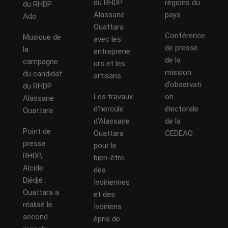
du RHDP
régions du
du RHDP
Alassane
pays.
Ado
Ouattara
Conférence
Musique de
avec les
de presse
la
entreprene
de la
campagne
urs et les
mission
du candidat
artisans.
d’observati
du RHDP
Les travaux
on
Alassane
d’hercule
électorale
Ouattara
d’Alassane
de la
Point de
Ouattara
CEDEAO
presse
pour le
RHDP,
bien-être
Alcide
des
Djédjé :
Ivoiriennes
Ouattara a
et des
réalisé le
Ivoiriens
second
épris de