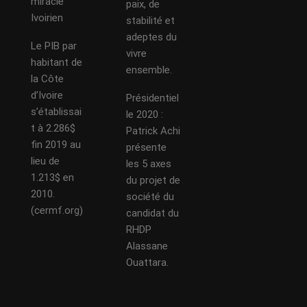
miracle
paix, de
Ivoirien
stabilité et
adeptes du
Le PIB par
vivre
habitant de
ensemble.
la Côte
d’Ivoire
Présidentiel
s’établissai
le 2020 :
t à 2.286$
Patrick Achi
fin 2019 au
présente
lieu de
les 5 axes
1.213$ en
du projet de
2010.
société du
(cermf.org)
candidat du
RHDP
Alassane
Ouattara.