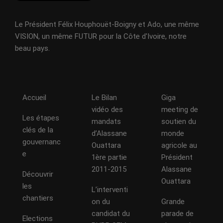
Le Président Félix Houphouët-Boigny et Ado, une même
VISION, un même FUTUR pour la Côte d'Ivoire, notre
beau pays.
Accueil
Le Bilan
Giga
vidéo des
meeting de
Les étapes
mandats
soutien du
clés de la
d’Alassane
monde
gouvernanc
Ouattara
agricole au
e
1ère partie
Président
2011-2015
Alassane
Découvrir
Ouattara
les
L’interventi
chantiers
on du
Grande
candidat du
parade de
Elections