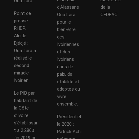
Ouattara
d’Alassane
de la
Point de
Ouattara
CEDEAO
presse
pour le
RHDP,
bien-être
Alcide
des
Djédjé :
Ivoiriennes
Ouattara a
et des
réalisé le
Ivoiriens
second
épris de
miracle
paix, de
Ivoirien
stabilité et
adeptes du
Le PIB par
vivre
habitant de
ensemble.
la Côte
d’Ivoire
Présidentiel
s’établissai
le 2020 :
t à 2.286$
Patrick Achi
fin 2019 au