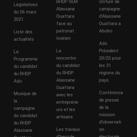
RHDP SEM
cloture de
Législatives
Alassane
campagne
du 06 mars
Ouattara
d’Alassane
2021.
face au
Ouattara a
patronat
Abobo
Liste des
Ivoirien
actualités
Ado
La
Président
Le
rencontre
20/20 pour
Programme
du candidat
les 31
du candidat
du RHDP
régions du
du RHDP
Alassane
pays.
Ado
Ouattara
Conférence
Musique de
avec les
de presse
la
entreprene
de la
campagne
urs et les
mission
du candidat
artisans.
d’observati
du RHDP
Les travaux
on
Alassane
d’hercule
électorale