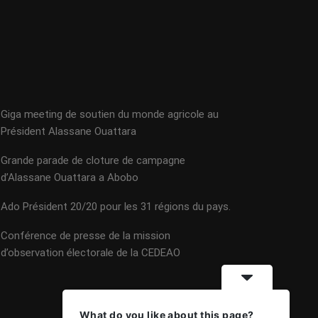
Giga meeting de soutien du monde agricole au
Président Alassane Ouattara
Grande parade de cloture de campagne
d’Alassane Ouattara a Abobo
Ado Président 20/20 pour les 31 régions du pays.
Conférence de presse de la mission
d’observation électorale de la CEDEAO
What do you like about this page?