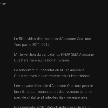
même
Le Bilan vidéo des mandats d’Alassane Ouattara
1ère partie 2011-2015
L’intervention du candidat du RHDP SEM Alassane
Ouattara face au patronat Ivoirien
La rencontre du candidat du RHDP Alassane
Ouattara avec les entrepreneurs et les artisans.
Les travaux d’hercule d’Alassane Ouattara pour le
bien-être des Ivoiriennes et des Ivoiriens épris de
paix, de stabilité et adeptes du vivre ensemble.
Présidentielle 2020 : Patrick Achi présente les 5