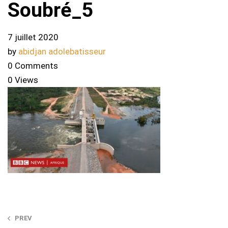
Soubré_5
7 juillet 2020
by
abidjan adolebatisseur
0 Comments
0 Views
Post
PREV