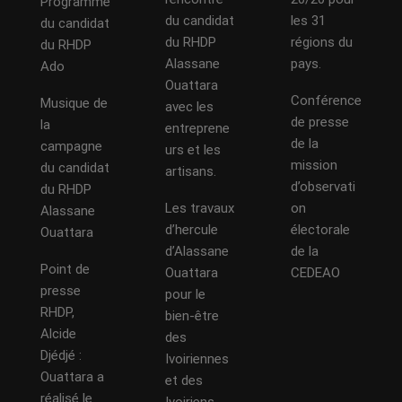
Programme
du candidat
les 31
du candidat
du RHDP
régions du
du RHDP
Alassane
pays.
Ado
Ouattara
Conférence
Musique de
avec les
de presse
la
entreprene
de la
campagne
urs et les
mission
du candidat
artisans.
d’observati
du RHDP
Les travaux
on
Alassane
d’hercule
électorale
Ouattara
d’Alassane
de la
Point de
Ouattara
CEDEAO
presse
pour le
RHDP,
bien-être
Alcide
des
Djédjé :
Ivoiriennes
Ouattara a
et des
réalisé le