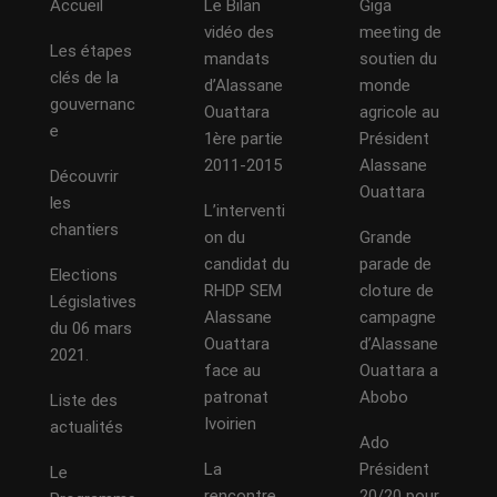
Accueil
Le Bilan
Giga
vidéo des
meeting de
Les étapes
mandats
soutien du
clés de la
d’Alassane
monde
gouvernanc
Ouattara
agricole au
e
1ère partie
Président
2011-2015
Alassane
Découvrir
Ouattara
les
L’interventi
chantiers
on du
Grande
candidat du
parade de
Elections
RHDP SEM
cloture de
Législatives
Alassane
campagne
du 06 mars
Ouattara
d’Alassane
2021.
face au
Ouattara a
patronat
Abobo
Liste des
Ivoirien
actualités
Ado
La
Président
Le
rencontre
20/20 pour