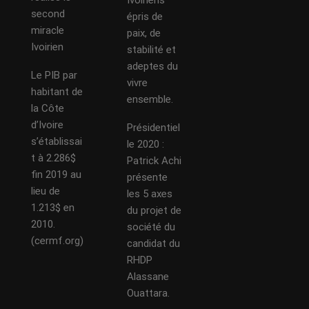
Ivoiriens
second
épris de
miracle
paix, de
Ivoirien
stabilité et
adeptes du
Le PIB par
vivre
habitant de
ensemble.
la Côte
d’Ivoire
Présidentiel
s’établissai
le 2020 :
t à 2.286$
Patrick Achi
fin 2019 au
présente
lieu de
les 5 axes
1.213$ en
du projet de
2010.
société du
(cermf.org)
candidat du
RHDP
Alassane
Ouattara.