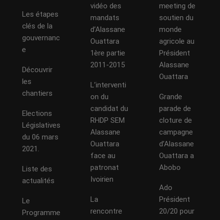
vidéo des
meeting de
Les étapes
mandats
soutien du
clés de la
d’Alassane
monde
gouvernanc
Ouattara
agricole au
e
1ère partie
Président
2011-2015
Alassane
Découvrir
Ouattara
les
L’interventi
chantiers
on du
Grande
candidat du
parade de
Elections
RHDP SEM
cloture de
Législatives
Alassane
campagne
du 06 mars
Ouattara
d’Alassane
2021.
face au
Ouattara a
patronat
Abobo
Liste des
Ivoirien
actualités
Ado
La
Président
Le
rencontre
20/20 pour
Programme