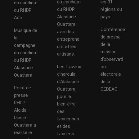
du candidat
les 31
du candidat
du RHDP
régions du
du RHDP
Alassane
pays.
Ado
Ouattara
Conférence
Musique de
avec les
de presse
la
entreprene
de la
campagne
urs et les
mission
du candidat
artisans.
d’observati
du RHDP
Les travaux
on
Alassane
d’hercule
électorale
Ouattara
d’Alassane
de la
Point de
Ouattara
CEDEAO
presse
pour le
RHDP,
bien-être
Alcide
des
Djédjé :
Ivoiriennes
Ouattara a
et des
réalisé le
Ivoiriens