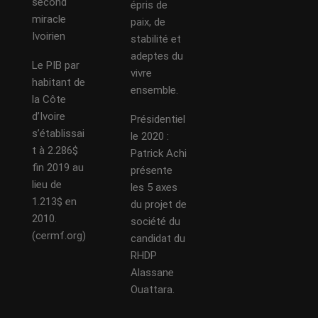
second
épris de
miracle
paix, de
Ivoirien
stabilité et
adeptes du
Le PIB par
vivre
habitant de
ensemble.
la Côte
d’Ivoire
Présidentiel
s’établissai
le 2020 :
t à 2.286$
Patrick Achi
fin 2019 au
présente
lieu de
les 5 axes
1.213$ en
du projet de
2010.
société du
(cermf.org)
candidat du
RHDP
Alassane
Ouattara.