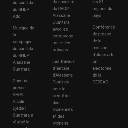
du candidat
les 31
du candidat
du RHDP
régions du
du RHDP
Alassane
pays.
Ado
Ouattara
Conférence
Musique de
avec les
de presse
la
entreprene
de la
campagne
urs et les
mission
du candidat
artisans.
d’observati
du RHDP
Les travaux
on
Alassane
d’hercule
électorale
Ouattara
d’Alassane
de la
Point de
Ouattara
CEDEAO
presse
pour le
RHDP,
bien-être
Alcide
des
Djédjé :
Ivoiriennes
Ouattara a
et des
réalisé le
Ivoiriens