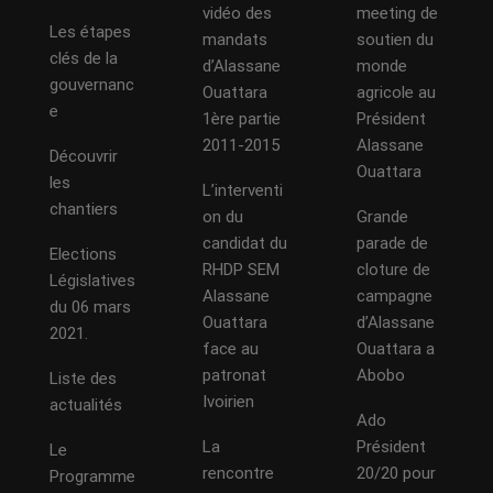
vidéo des
meeting de
Les étapes
mandats
soutien du
clés de la
d’Alassane
monde
gouvernanc
Ouattara
agricole au
e
1ère partie
Président
2011-2015
Alassane
Découvrir
Ouattara
les
L’interventi
chantiers
on du
Grande
candidat du
parade de
Elections
RHDP SEM
cloture de
Législatives
Alassane
campagne
du 06 mars
Ouattara
d’Alassane
2021.
face au
Ouattara a
patronat
Abobo
Liste des
Ivoirien
actualités
Ado
La
Président
Le
rencontre
20/20 pour
Programme