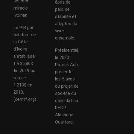
second
épris de
miracle
paix, de
Ivoirien
stabilité et
adeptes du
Le PIB par
vivre
habitant de
ensemble.
la Côte
d’Ivoire
Présidentiel
s’établissai
le 2020 :
t à 2.286$
Patrick Achi
fin 2019 au
présente
lieu de
les 5 axes
1.213$ en
du projet de
2010.
société du
(cermf.org)
candidat du
RHDP
Alassane
Ouattara.