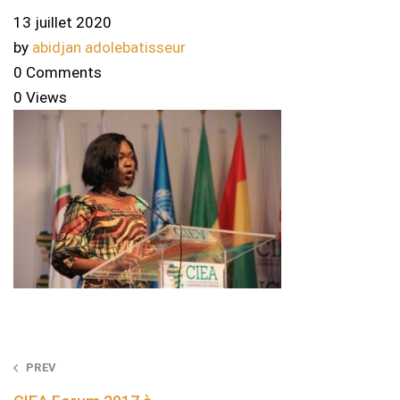
13 juillet 2020
by
abidjan adolebatisseur
0 Comments
0 Views
Post
PREV
navigation