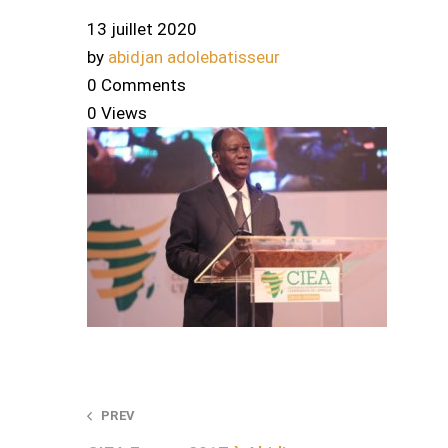
13 juillet 2020
by
abidjan adolebatisseur
0 Comments
0 Views
Post
PREV