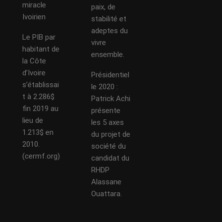
miracle
paix, de
Ivoirien
stabilité et
adeptes du
Le PIB par
vivre
habitant de
ensemble.
la Côte
d’Ivoire
Présidentiel
s’établissai
le 2020 :
t à 2.286$
Patrick Achi
fin 2019 au
présente
lieu de
les 5 axes
1.213$ en
du projet de
2010.
société du
(cermf.org)
candidat du
RHDP
Alassane
Ouattara.