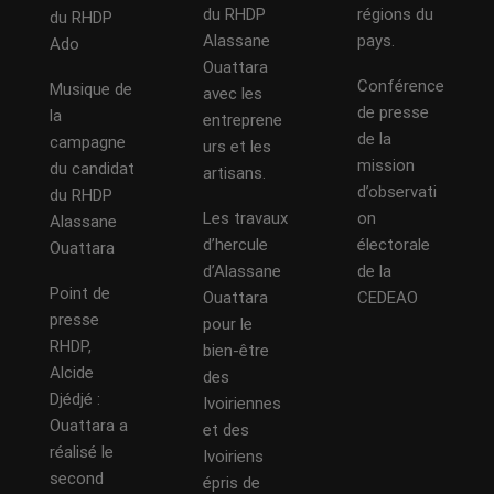
du RHDP
régions du
du RHDP
Alassane
pays.
Ado
Ouattara
Conférence
Musique de
avec les
de presse
la
entreprene
de la
campagne
urs et les
mission
du candidat
artisans.
d’observati
du RHDP
Les travaux
on
Alassane
d’hercule
électorale
Ouattara
d’Alassane
de la
Point de
Ouattara
CEDEAO
presse
pour le
RHDP,
bien-être
Alcide
des
Djédjé :
Ivoiriennes
Ouattara a
et des
réalisé le
Ivoiriens
second
épris de