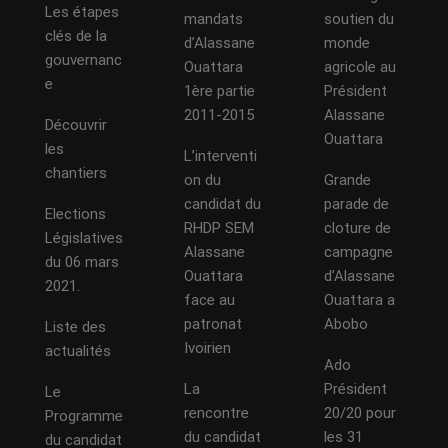
Les étapes
mandats
soutien du
clés de la
d’Alassane
monde
gouvernanc
Ouattara
agricole au
e
1ère partie
Président
2011-2015
Alassane
Découvrir
Ouattara
les
L’interventi
chantiers
on du
Grande
candidat du
parade de
Elections
RHDP SEM
cloture de
Législatives
Alassane
campagne
du 06 mars
Ouattara
d’Alassane
2021.
face au
Ouattara a
patronat
Abobo
Liste des
Ivoirien
actualités
Ado
La
Président
Le
rencontre
20/20 pour
Programme
du candidat
les 31
du candidat