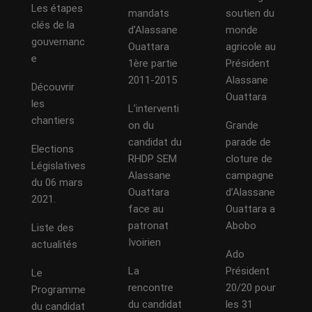
Les étapes
mandats
soutien du
clés de la
d’Alassane
monde
gouvernanc
Ouattara
agricole au
e
1ère partie
Président
2011-2015
Alassane
Découvrir
Ouattara
les
L’interventi
chantiers
on du
Grande
candidat du
parade de
Elections
RHDP SEM
cloture de
Législatives
Alassane
campagne
du 06 mars
Ouattara
d’Alassane
2021.
face au
Ouattara a
patronat
Abobo
Liste des
Ivoirien
actualités
Ado
La
Président
Le
rencontre
20/20 pour
Programme
du candidat
les 31
du candidat