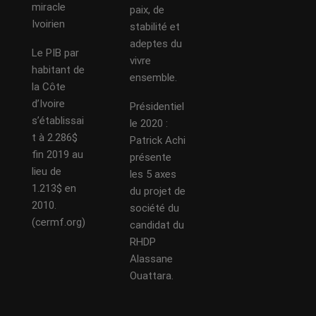
miracle
paix, de
Ivoirien
stabilité et
adeptes du
Le PIB par
vivre
habitant de
ensemble.
la Côte
d’Ivoire
Présidentiel
s’établissai
le 2020 :
t à 2.286$
Patrick Achi
fin 2019 au
présente
lieu de
les 5 axes
1.213$ en
du projet de
2010.
société du
(cermf.org)
candidat du
RHDP
Alassane
Ouattara.