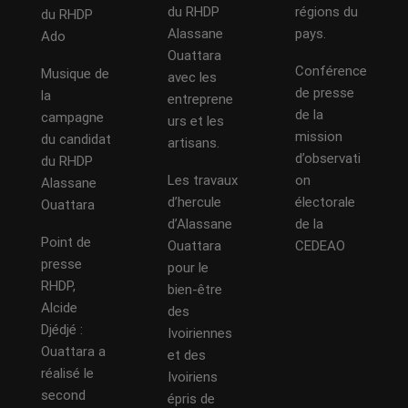
du RHDP
régions du
du RHDP
Alassane
pays.
Ado
Ouattara
Conférence
Musique de
avec les
de presse
la
entreprene
de la
campagne
urs et les
mission
du candidat
artisans.
d’observati
du RHDP
Les travaux
on
Alassane
d’hercule
électorale
Ouattara
d’Alassane
de la
Point de
Ouattara
CEDEAO
presse
pour le
RHDP,
bien-être
Alcide
des
Djédjé :
Ivoiriennes
Ouattara a
et des
réalisé le
Ivoiriens
second
épris de