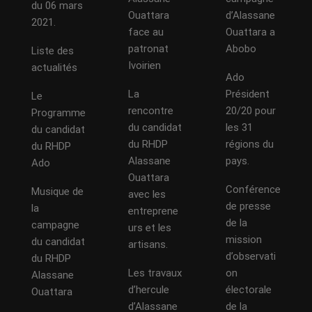
du 06 mars
Ouattara
d’Alassane
2021.
face au
Ouattara a
patronat
Abobo
Liste des
Ivoirien
actualités
Ado
La
Président
Le
rencontre
20/20 pour
Programme
du candidat
les 31
du candidat
du RHDP
régions du
du RHDP
Alassane
pays.
Ado
Ouattara
Conférence
Musique de
avec les
de presse
la
entreprene
de la
campagne
urs et les
mission
du candidat
artisans.
d’observati
du RHDP
Les travaux
on
Alassane
d’hercule
électorale
Ouattara
d’Alassane
de la