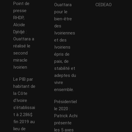
Point de
Ouattara
CEDEAO
presse
pour le
RHDP,
bien-être
Alcide
des
Djédjé :
Ivoiriennes
Ouattara a
et des
réalisé le
Ivoiriens
second
épris de
miracle
paix, de
Ivoirien
stabilité et
adeptes du
Le PIB par
vivre
habitant de
ensemble.
la Côte
d’Ivoire
Présidentiel
s’établissai
le 2020 :
t à 2.286$
Patrick Achi
fin 2019 au
présente
lieu de
les 5 axes