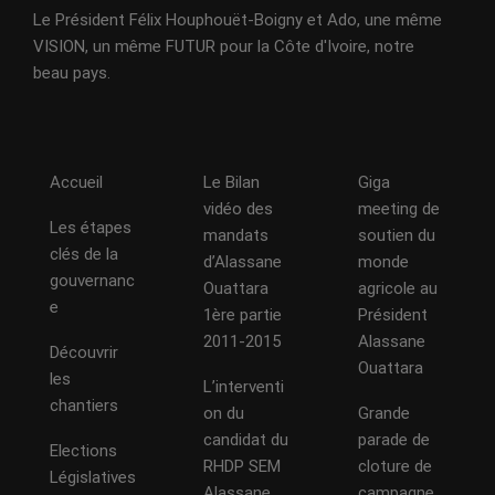
Le Président Félix Houphouët-Boigny et Ado, une même
VISION, un même FUTUR pour la Côte d'Ivoire, notre
beau pays.
Accueil
Le Bilan
Giga
vidéo des
meeting de
Les étapes
mandats
soutien du
clés de la
d’Alassane
monde
gouvernanc
Ouattara
agricole au
e
1ère partie
Président
2011-2015
Alassane
Découvrir
Ouattara
les
L’interventi
chantiers
on du
Grande
candidat du
parade de
Elections
RHDP SEM
cloture de
Législatives
Alassane
campagne