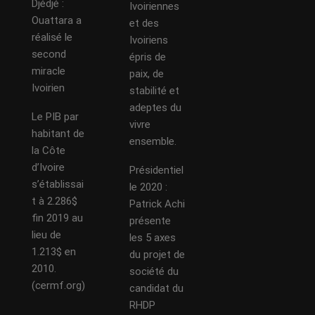
Djédjé :
Ivoiriennes
Ouattara a
et des
réalisé le
Ivoiriens
second
épris de
miracle
paix, de
Ivoirien
stabilité et
adeptes du
Le PIB par
vivre
habitant de
ensemble.
la Côte
d’Ivoire
Présidentiel
s’établissai
le 2020 :
t à 2.286$
Patrick Achi
fin 2019 au
présente
lieu de
les 5 axes
1.213$ en
du projet de
2010.
société du
(cermf.org)
candidat du
RHDP