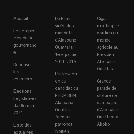
Accueil
Le Bilan
Giga
vidéo des
meeting de
Les étapes
mandats
soutien du
clés de la
d’Alassane
monde
gouvernanc
Ouattara
agricole au
e
1ère partie
Président
2011-2015
Alassane
Découvrir
Ouattara
les
L’interventi
chantiers
on du
Grande
candidat du
parade de
Elections
RHDP SEM
cloture de
Législatives
Alassane
campagne
du 06 mars
Ouattara
d’Alassane
2021.
face au
Ouattara a
patronat
Abobo
Liste des
Ivoirien
actualités