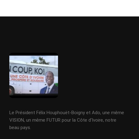
Le Président Félix Houphouët-Boigny et Ado, une même
VISION, un même FUTUR pour la Côte d'Ivoire, notre
beau pays.