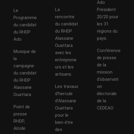
Ado
La
Président
Le
rencontre
20/20 pour
Programme
du candidat
les 31
du candidat
du RHDP
régions du
du RHDP
Alassane
pays.
Ado
Ouattara
Conférence
Musique de
avec les
de presse
la
entreprene
de la
campagne
urs et les
mission
du candidat
artisans.
d’observati
du RHDP
Les travaux
on
Alassane
d’hercule
électorale
Ouattara
d’Alassane
de la
Point de
Ouattara
CEDEAO
presse
pour le
RHDP,
bien-être
Alcide
des