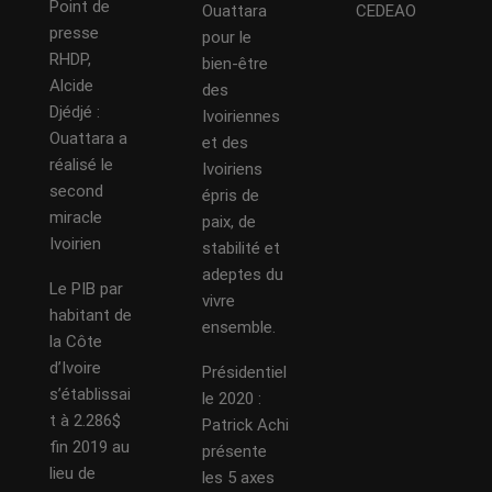
Point de
Ouattara
CEDEAO
presse
pour le
RHDP,
bien-être
Alcide
des
Djédjé :
Ivoiriennes
Ouattara a
et des
réalisé le
Ivoiriens
second
épris de
miracle
paix, de
Ivoirien
stabilité et
adeptes du
Le PIB par
vivre
habitant de
ensemble.
la Côte
d’Ivoire
Présidentiel
s’établissai
le 2020 :
t à 2.286$
Patrick Achi
fin 2019 au
présente
lieu de
les 5 axes