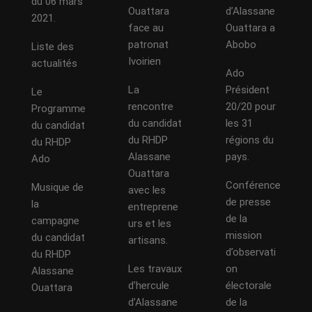
du 06 mars
Ouattara
d’Alassane
2021.
face au
Ouattara a
patronat
Abobo
Liste des
Ivoirien
actualités
Ado
La
Président
Le
rencontre
20/20 pour
Programme
du candidat
les 31
du candidat
du RHDP
régions du
du RHDP
Alassane
pays.
Ado
Ouattara
Conférence
Musique de
avec les
de presse
la
entreprene
de la
campagne
urs et les
mission
du candidat
artisans.
d’observati
du RHDP
Les travaux
on
Alassane
d’hercule
électorale
Ouattara
d’Alassane
de la