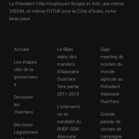
Le Président Félix Houphouët-Boigny et Ado, une même
VISION, un même FUTUR pour la Côte d'Ivoire, notre
beau pays.
Accueil
Le Bilan
Giga
vidéo des
meeting de
Les étapes
mandats
soutien du
clés de la
d’Alassane
monde
gouvernanc
Ouattara
agricole au
e
1ère partie
Président
2011-2015
Alassane
Découvrir
Ouattara
les
L’interventi
chantiers
on du
Grande
candidat du
parade de
Elections
RHDP SEM
cloture de
Législatives
Alassane
campagne