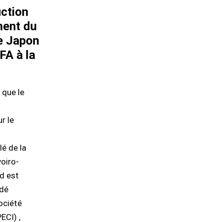
ction
ment du
e Japon
FA à la
 que le
r le
lé de la
voiro-
nd est
édé
ociété
ECI) ,