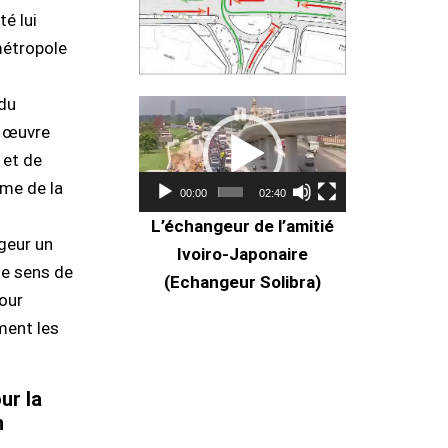
é lui
métropole
 du
Lecteur
n œuvre
vidéo
 et de
sme de la
00:00
02:40
L’échangeur de l’amitié
geur un
Ivoiro-Japonaire
le sens de
(Echangeur Solibra)
four
ment les
ur la
n