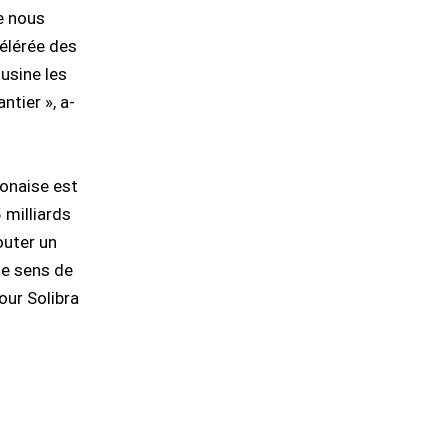
e nous
élérée des
 usine les
ntier », a-
ponaise est
 milliards
outer un
le sens de
our Solibra