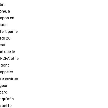
in.
oné, a
Japon en
mura
ert par le
edi 28
eau.
ué que le
 FCFA et le
t donc
rappeler
ire environ
ngeur
scard
r qu’afin
s cette