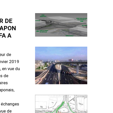
R DE
 JAPON
FA A
eur de
anvier 2019
, en vue du
es de
aires
aponais,
s échanges
 vue de