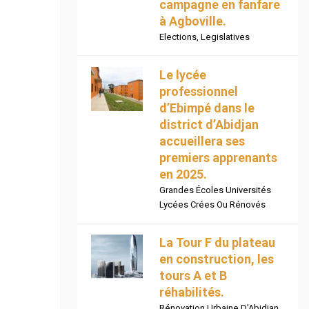
campagne en fanfare
à Agboville.
Elections
,
Legislatives
Le lycée
professionnel
d’Ebimpé dans le
district d’Abidjan
accueillera ses
premiers apprenants
en 2025.
Grandes Écoles Universités
Lycées Crées Ou Rénovés
La Tour F du plateau
en construction, les
tours A et B
réhabilités.
Rénovation Urbaine D'Abidjan.