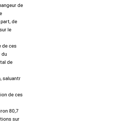
changeur de
e
part, de
sur le
e de ces
r du
tal de
, saluantr
tion de ces
s
iron 80,7
tions sur