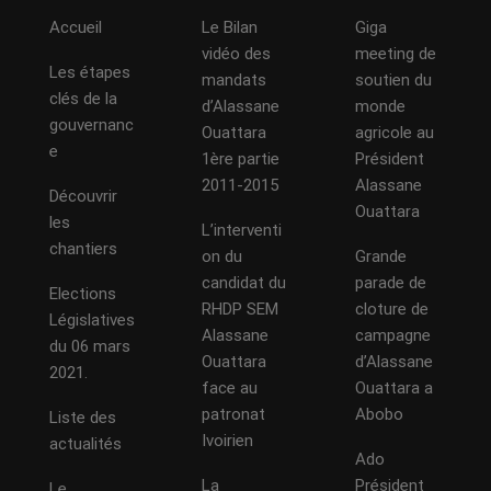
Accueil
Le Bilan
Giga
vidéo des
meeting de
Les étapes
mandats
soutien du
clés de la
d’Alassane
monde
gouvernanc
Ouattara
agricole au
e
1ère partie
Président
2011-2015
Alassane
Découvrir
Ouattara
les
L’interventi
chantiers
on du
Grande
candidat du
parade de
Elections
RHDP SEM
cloture de
Législatives
Alassane
campagne
du 06 mars
Ouattara
d’Alassane
2021.
face au
Ouattara a
patronat
Abobo
Liste des
Ivoirien
actualités
Ado
La
Président
Le