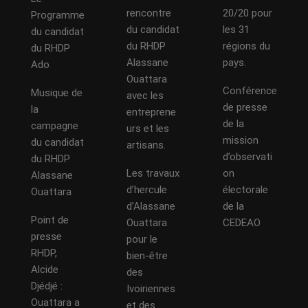
rencontre
20/20 pour
Programme
du candidat
les 31
du candidat
du RHDP
régions du
du RHDP
Alassane
pays.
Ado
Ouattara
Conférence
Musique de
avec les
de presse
la
entreprene
de la
campagne
urs et les
mission
du candidat
artisans.
d’observati
du RHDP
Les travaux
on
Alassane
d’hercule
électorale
Ouattara
d’Alassane
de la
Point de
Ouattara
CEDEAO
presse
pour le
RHDP,
bien-être
Alcide
des
Djédjé :
Ivoiriennes
Ouattara a
et des