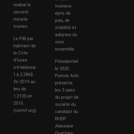
réalisé le
Ivoiriens
second
épris de
miracle
paix, de
Ivoirien
stabilité et
adeptes du
Le PIB par
vivre
habitant de
ensemble.
la Côte
d’Ivoire
Présidentiel
s’établissai
le 2020 :
t à 2.286$
Patrick Achi
fin 2019 au
présente
lieu de
les 5 axes
1.213$ en
du projet de
2010.
société du
(cermf.org)
candidat du
RHDP
Alassane
Ouattara.