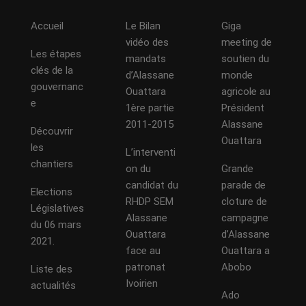
Accueil
Le Bilan
Giga
vidéo des
meeting de
Les étapes
mandats
soutien du
clés de la
d’Alassane
monde
gouvernanc
Ouattara
agricole au
e
1ère partie
Président
2011-2015
Alassane
Découvrir
Ouattara
les
L’interventi
chantiers
on du
Grande
candidat du
parade de
Elections
RHDP SEM
cloture de
Législatives
Alassane
campagne
du 06 mars
Ouattara
d’Alassane
2021.
face au
Ouattara a
patronat
Abobo
Liste des
Ivoirien
actualités
Ado