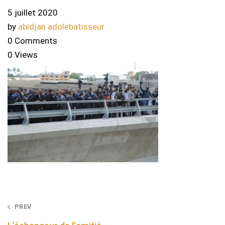
5 juillet 2020
by
abidjan adolebatisseur
0 Comments
0 Views
Post
PREV
navigation