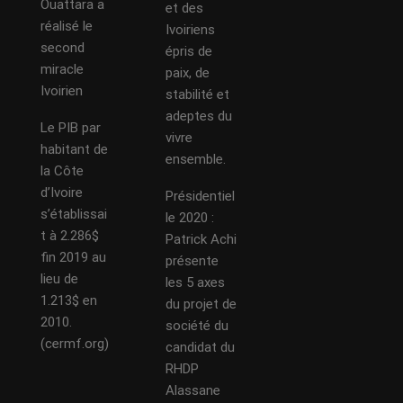
Ouattara a
et des
réalisé le
Ivoiriens
second
épris de
miracle
paix, de
Ivoirien
stabilité et
adeptes du
Le PIB par
vivre
habitant de
ensemble.
la Côte
d’Ivoire
Présidentiel
s’établissai
le 2020 :
t à 2.286$
Patrick Achi
fin 2019 au
présente
lieu de
les 5 axes
1.213$ en
du projet de
2010.
société du
(cermf.org)
candidat du
RHDP
Alassane