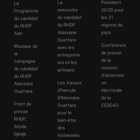
La
Président
Le
rencontre
20/20 pour
Programme
du candidat
les 31
du candidat
du RHDP
régions du
du RHDP
Alassane
pays.
Ado
Ouattara
Conférence
Musique de
avec les
de presse
la
entreprene
de la
campagne
urs et les
mission
du candidat
artisans.
d’observati
du RHDP
Les travaux
on
Alassane
d’hercule
électorale
Ouattara
d’Alassane
de la
Point de
Ouattara
CEDEAO
presse
pour le
RHDP,
bien-être
Alcide
des
Djédjé :
Ivoiriennes