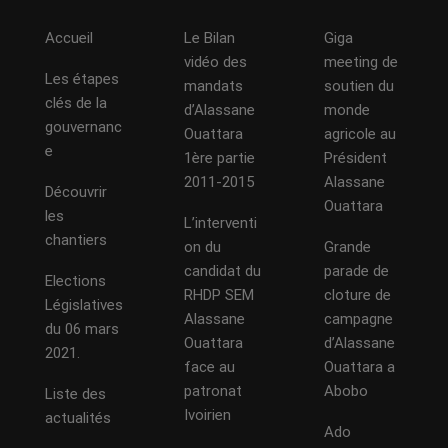
Accueil
Le Bilan
Giga
vidéo des
meeting de
Les étapes
mandats
soutien du
clés de la
d’Alassane
monde
gouvernanc
Ouattara
agricole au
e
1ère partie
Président
2011-2015
Alassane
Découvrir
Ouattara
les
L’interventi
chantiers
on du
Grande
candidat du
parade de
Elections
RHDP SEM
cloture de
Législatives
Alassane
campagne
du 06 mars
Ouattara
d’Alassane
2021.
face au
Ouattara a
patronat
Abobo
Liste des
Ivoirien
actualités
Ado