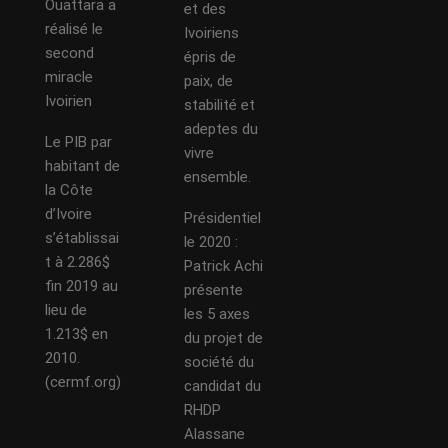
Ouattara a
et des
réalisé le
Ivoiriens
second
épris de
miracle
paix, de
Ivoirien
stabilité et
adeptes du
Le PIB par
vivre
habitant de
ensemble.
la Côte
d’Ivoire
Présidentiel
s’établissai
le 2020 :
t à 2.286$
Patrick Achi
fin 2019 au
présente
lieu de
les 5 axes
1.213$ en
du projet de
2010.
société du
(cermf.org)
candidat du
RHDP
Alassane