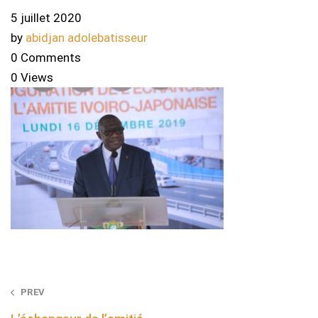
5 juillet 2020
by
abidjan adolebatisseur
0 Comments
0 Views
Post
PREV
navigation