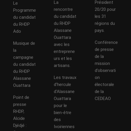
La
Président
Le
rencontre
20/20 pour
Programme
du candidat
les 31
du candidat
du RHDP
régions du
du RHDP
Alassane
pays.
Ado
Ouattara
Conférence
Musique de
avec les
de presse
la
entreprene
de la
campagne
urs et les
mission
du candidat
artisans.
d’observati
du RHDP
Les travaux
on
Alassane
d’hercule
électorale
Ouattara
d’Alassane
de la
Point de
Ouattara
CEDEAO
presse
pour le
RHDP,
bien-être
Alcide
des
Djédjé :
Ivoiriennes