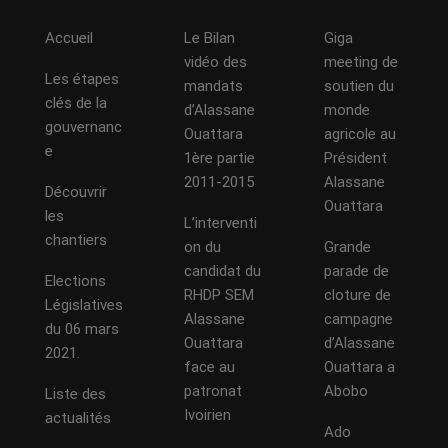
Accueil
Le Bilan
Giga
vidéo des
meeting de
Les étapes
mandats
soutien du
clés de la
d’Alassane
monde
gouvernanc
Ouattara
agricole au
e
1ère partie
Président
2011-2015
Alassane
Découvrir
Ouattara
les
L’interventi
chantiers
on du
Grande
candidat du
parade de
Elections
RHDP SEM
cloture de
Législatives
Alassane
campagne
du 06 mars
Ouattara
d’Alassane
2021.
face au
Ouattara a
patronat
Abobo
Liste des
Ivoirien
actualités
Ado