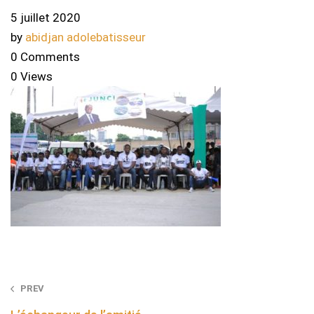
5 juillet 2020
by
abidjan adolebatisseur
0 Comments
0 Views
Post
PREV
navigation