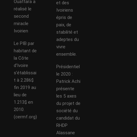
Ouattara a
et des
réalisé le
Ivoiriens
second
épris de
miracle
paix, de
Ivoirien
stabilité et
adeptes du
Le PIB par
vivre
habitant de
ensemble.
la Côte
d’Ivoire
Présidentiel
s’établissai
le 2020 :
t à 2.286$
Patrick Achi
fin 2019 au
présente
lieu de
les 5 axes
1.213$ en
du projet de
2010.
société du
(cermf.org)
candidat du
RHDP
Alassane