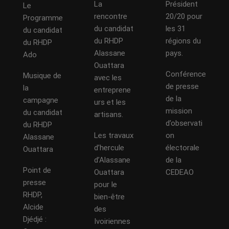
La
Président
Le
rencontre
20/20 pour
Programme
du candidat
les 31
du candidat
du RHDP
régions du
du RHDP
Alassane
pays.
Ado
Ouattara
Conférence
Musique de
avec les
de presse
la
entreprene
de la
campagne
urs et les
mission
du candidat
artisans.
d’observati
du RHDP
Les travaux
on
Alassane
d’hercule
électorale
Ouattara
d’Alassane
de la
Point de
Ouattara
CEDEAO
presse
pour le
RHDP,
bien-être
Alcide
des
Djédjé :
Ivoiriennes