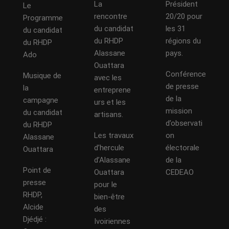
La
Président
Le
rencontre
20/20 pour
Programme
du candidat
les 31
du candidat
du RHDP
régions du
du RHDP
Alassane
pays.
Ado
Ouattara
Conférence
Musique de
avec les
de presse
la
entreprene
de la
campagne
urs et les
mission
du candidat
artisans.
d’observati
du RHDP
Les travaux
on
Alassane
d’hercule
électorale
Ouattara
d’Alassane
de la
Point de
Ouattara
CEDEAO
presse
pour le
RHDP,
bien-être
Alcide
des
Djédjé :
Ivoiriennes