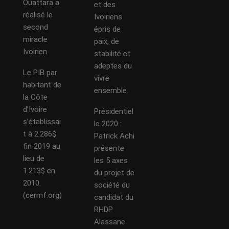
Ouattara a
et des
réalisé le
Ivoiriens
second
épris de
miracle
paix, de
Ivoirien
stabilité et
adeptes du
Le PIB par
vivre
habitant de
ensemble.
la Côte
d’Ivoire
Présidentiel
s’établissai
le 2020 :
t à 2.286$
Patrick Achi
fin 2019 au
présente
lieu de
les 5 axes
1.213$ en
du projet de
2010.
société du
(cermf.org)
candidat du
RHDP
Alassane