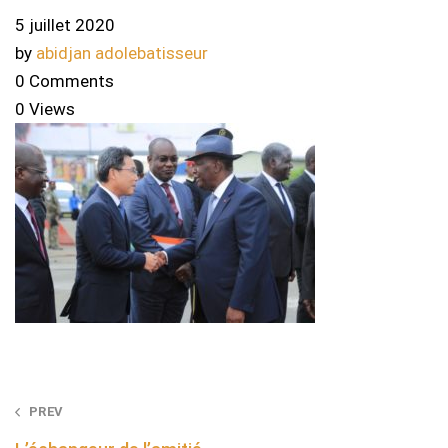
5 juillet 2020
by
abidjan adolebatisseur
0 Comments
0 Views
Post
PREV
navigation