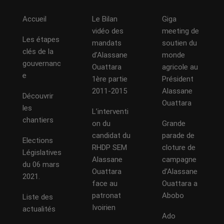
Accueil
Le Bilan
Giga
vidéo des
meeting de
Les étapes
mandats
soutien du
clés de la
d’Alassane
monde
gouvernanc
Ouattara
agricole au
e
1ère partie
Président
2011-2015
Alassane
Découvrir
Ouattara
les
L’interventi
chantiers
on du
Grande
candidat du
parade de
Elections
RHDP SEM
cloture de
Législatives
Alassane
campagne
du 06 mars
Ouattara
d’Alassane
2021.
face au
Ouattara a
patronat
Abobo
Liste des
Ivoirien
actualités
Ado