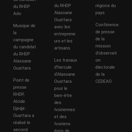
du RHDP
régions du
du RHDP
Alassane
pays.
Ado
Ouattara
Conférence
Musique de
avec les
de presse
la
entreprene
de la
campagne
urs et les
mission
du candidat
artisans.
d’observati
du RHDP
Les travaux
on
Alassane
d’hercule
électorale
Ouattara
d’Alassane
de la
Point de
Ouattara
CEDEAO
presse
pour le
RHDP,
bien-être
Alcide
des
Djédjé :
Ivoiriennes
Ouattara a
et des
réalisé le
Ivoiriens
second
épris de