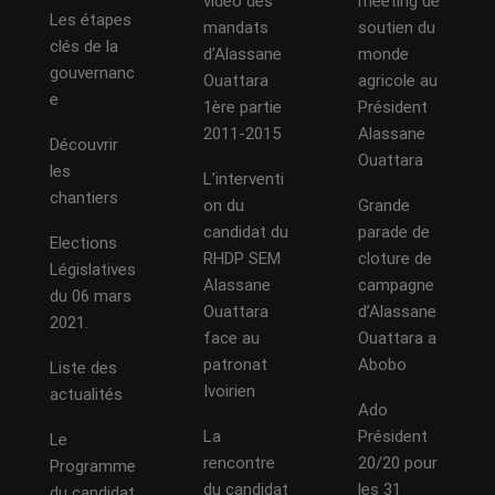
vidéo des
meeting de
Les étapes
mandats
soutien du
clés de la
d’Alassane
monde
gouvernanc
Ouattara
agricole au
e
1ère partie
Président
2011-2015
Alassane
Découvrir
Ouattara
les
L’interventi
chantiers
on du
Grande
candidat du
parade de
Elections
RHDP SEM
cloture de
Législatives
Alassane
campagne
du 06 mars
Ouattara
d’Alassane
2021.
face au
Ouattara a
patronat
Abobo
Liste des
Ivoirien
actualités
Ado
La
Président
Le
rencontre
20/20 pour
Programme
du candidat
les 31
du candidat