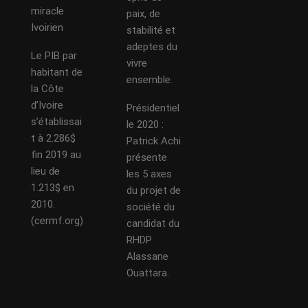
miracle
paix, de
Ivoirien
stabilité et
adeptes du
Le PIB par
vivre
habitant de
ensemble.
la Côte
d’Ivoire
Présidentiel
s’établissai
le 2020 :
t à 2.286$
Patrick Achi
fin 2019 au
présente
lieu de
les 5 axes
1.213$ en
du projet de
2010.
société du
(cermf.org)
candidat du
RHDP
Alassane
Ouattara.