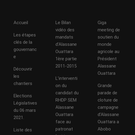
Accueil
Le Bilan
Giga
vidéo des
meeting de
Les étapes
mandats
soutien du
clés de la
d’Alassane
monde
gouvernanc
Ouattara
agricole au
e
1ère partie
Président
2011-2015
Alassane
Découvrir
Ouattara
les
L’interventi
chantiers
on du
Grande
candidat du
parade de
Elections
RHDP SEM
cloture de
Législatives
Alassane
campagne
du 06 mars
Ouattara
d’Alassane
2021.
face au
Ouattara a
patronat
Abobo
Liste des