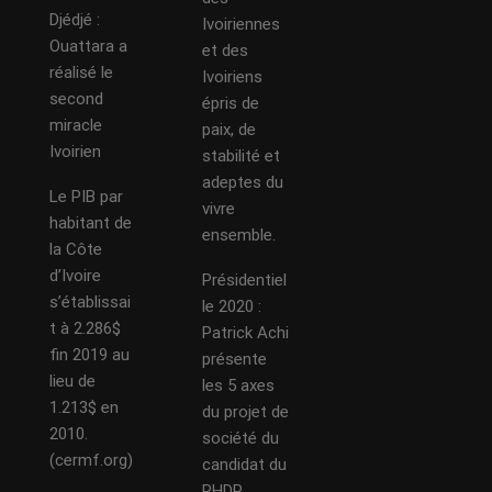
Djédjé :
Ivoiriennes
Ouattara a
et des
réalisé le
Ivoiriens
second
épris de
miracle
paix, de
Ivoirien
stabilité et
adeptes du
Le PIB par
vivre
habitant de
ensemble.
la Côte
d’Ivoire
Présidentiel
s’établissai
le 2020 :
t à 2.286$
Patrick Achi
fin 2019 au
présente
lieu de
les 5 axes
1.213$ en
du projet de
2010.
société du
(cermf.org)
candidat du
RHDP