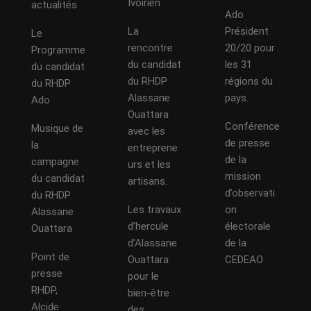
Ivoirien
actualités
Ado
La
Président
Le
rencontre
20/20 pour
Programme
du candidat
les 31
du candidat
du RHDP
régions du
du RHDP
Alassane
pays.
Ado
Ouattara
Conférence
Musique de
avec les
de presse
la
entreprene
de la
campagne
urs et les
mission
du candidat
artisans.
d’observati
du RHDP
Les travaux
on
Alassane
d’hercule
électorale
Ouattara
d’Alassane
de la
Point de
Ouattara
CEDEAO
presse
pour le
RHDP,
bien-être
Alcide
des