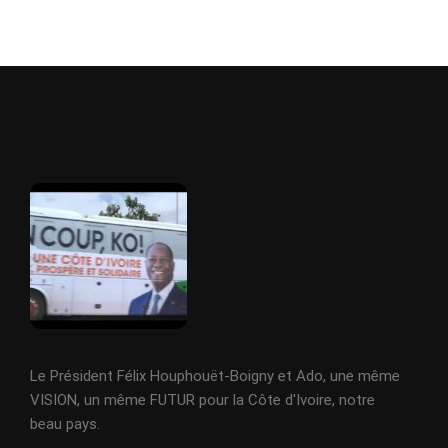
Le Président Félix Houphouët-Boigny et Ado, une même
VISION, un même FUTUR pour la Côte d'Ivoire, notre
beau pays.