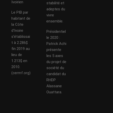
Ivoirien
stabilité et
adeptes du
Le PIB par
vivre
habitant de
ensemble.
la Côte
d’Ivoire
Présidentiel
s’établissai
le 2020 :
t à 2.286$
Patrick Achi
fin 2019 au
présente
lieu de
les 5 axes
1.213$ en
du projet de
2010.
société du
(cermf.org)
candidat du
RHDP
Alassane
Ouattara.