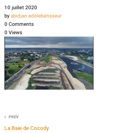
10 juillet 2020
by
abidjan adolebatisseur
0 Comments
0 Views
Post
PREV
navigation
La Baie de Cocody