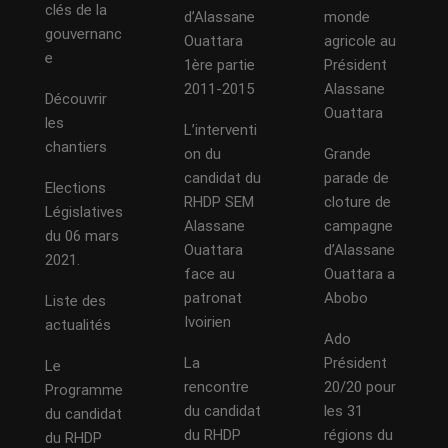
clés de la
d’Alassane
monde
gouvernanc
Ouattara
agricole au
e
1ère partie
Président
2011-2015
Alassane
Découvrir
Ouattara
les
L’interventi
chantiers
on du
Grande
candidat du
parade de
Elections
RHDP SEM
cloture de
Législatives
Alassane
campagne
du 06 mars
Ouattara
d’Alassane
2021.
face au
Ouattara a
patronat
Abobo
Liste des
Ivoirien
actualités
Ado
La
Président
Le
rencontre
20/20 pour
Programme
du candidat
les 31
du candidat
du RHDP
régions du
du RHDP