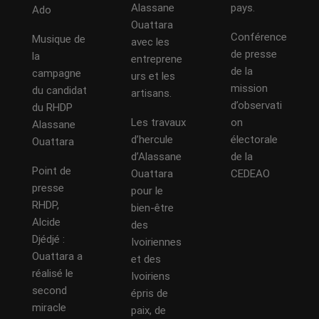
Alassane
pays.
Ado
Ouattara
Conférence
Musique de
avec les
de presse
la
entreprene
de la
campagne
urs et les
mission
du candidat
artisans.
d’observati
du RHDP
Les travaux
on
Alassane
d’hercule
électorale
Ouattara
d’Alassane
de la
Point de
Ouattara
CEDEAO
presse
pour le
RHDP,
bien-être
Alcide
des
Djédjé :
Ivoiriennes
Ouattara a
et des
réalisé le
Ivoiriens
second
épris de
miracle
paix, de