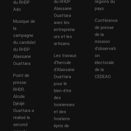
du RHDP
régions du
du RHDP
Alassane
pays.
Ado
Ouattara
Conférence
Musique de
avec les
de presse
la
entreprene
de la
campagne
urs et les
mission
du candidat
artisans.
d’observati
du RHDP
Les travaux
on
Alassane
d’hercule
électorale
Ouattara
d’Alassane
de la
Point de
Ouattara
CEDEAO
presse
pour le
RHDP,
bien-être
Alcide
des
Djédjé :
Ivoiriennes
Ouattara a
et des
réalisé le
Ivoiriens
second
épris de