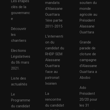
Les étapes
mandats
soutien du
clés de la
d’Alassane
monde
gouvernanc
Ouattara
agricole au
e
1ère partie
Président
2011-2015
Alassane
Découvrir
Ouattara
les
L’interventi
chantiers
on du
Grande
candidat du
parade de
Elections
RHDP SEM
cloture de
Législatives
Alassane
campagne
du 06 mars
Ouattara
d’Alassane
2021.
face au
Ouattara a
patronat
Abobo
Liste des
Ivoirien
actualités
Ado
La
Président
Le
rencontre
20/20 pour
Programme
du candidat
les 31
du candidat