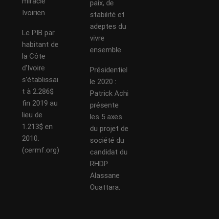
miracle
paix, de
Ivoirien
stabilité et
adeptes du
Le PIB par
vivre
habitant de
ensemble.
la Côte
d’Ivoire
Présidentiel
s’établissai
le 2020 :
t à 2.286$
Patrick Achi
fin 2019 au
présente
lieu de
les 5 axes
1.213$ en
du projet de
2010.
société du
(cermf.org)
candidat du
RHDP
Alassane
Ouattara.