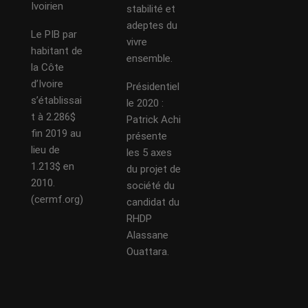
Ivoirien
stabilité et
adeptes du
Le PIB par
vivre
habitant de
ensemble.
la Côte
d’Ivoire
Présidentiel
s’établissai
le 2020 :
t à 2.286$
Patrick Achi
fin 2019 au
présente
lieu de
les 5 axes
1.213$ en
du projet de
2010.
société du
(cermf.org)
candidat du
RHDP
Alassane
Ouattara.