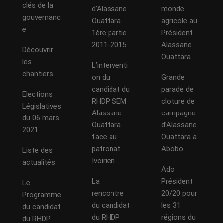
clés de la
d’Alassane
monde
gouvernanc
Ouattara
agricole au
e
1ère partie
Président
2011-2015
Alassane
Découvrir
Ouattara
les
L’interventi
chantiers
on du
Grande
candidat du
parade de
Elections
RHDP SEM
cloture de
Législatives
Alassane
campagne
du 06 mars
Ouattara
d’Alassane
2021.
face au
Ouattara a
patronat
Abobo
Liste des
Ivoirien
actualités
Ado
La
Président
Le
rencontre
20/20 pour
Programme
du candidat
les 31
du candidat
du RHDP
régions du
du RHDP