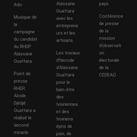
Alassane
pays.
Ado
Ouattara
Conférence
Musique de
avec les
de presse
la
entreprene
de la
campagne
urs et les
mission
du candidat
artisans.
d’observati
du RHDP
Les travaux
on
Alassane
d’hercule
électorale
Ouattara
d’Alassane
de la
Point de
Ouattara
CEDEAO
presse
pour le
RHDP,
bien-être
Alcide
des
Djédjé :
Ivoiriennes
Ouattara a
et des
réalisé le
Ivoiriens
second
épris de
miracle
paix, de