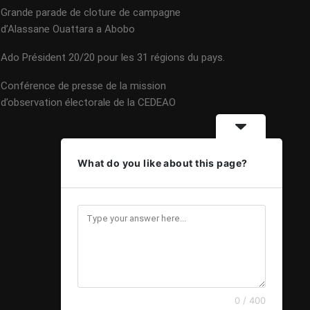
Grande parade de cloture de campagne
d’Alassane Ouattara a Abobo
Ado Président 20/20 pour les 31 régions du pays.
Conférence de presse de la mission
d’observation électorale de la CEDEAO
What do you like about this page?
0 / 400