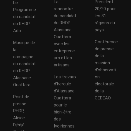
La
Président
Le
rencontre
20/20 pour
Programme
du candidat
les 31
du candidat
du RHDP
régions du
du RHDP
Alassane
pays.
Ado
Ouattara
Conférence
Musique de
avec les
de presse
la
entreprene
de la
campagne
urs et les
mission
du candidat
artisans.
d’observati
du RHDP
Les travaux
on
Alassane
d’hercule
électorale
Ouattara
d’Alassane
de la
Point de
Ouattara
CEDEAO
presse
pour le
RHDP,
bien-être
Alcide
des
Djédjé :
Ivoiriennes