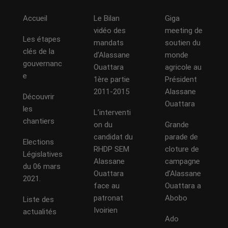
Accueil
Le Bilan
Giga
vidéo des
meeting de
Les étapes
mandats
soutien du
clés de la
d’Alassane
monde
gouvernanc
Ouattara
agricole au
e
1ère partie
Président
2011-2015
Alassane
Découvrir
Ouattara
les
L’interventi
chantiers
on du
Grande
candidat du
parade de
Elections
RHDP SEM
cloture de
Législatives
Alassane
campagne
du 06 mars
Ouattara
d’Alassane
2021.
face au
Ouattara a
patronat
Abobo
Liste des
Ivoirien
actualités
Ado