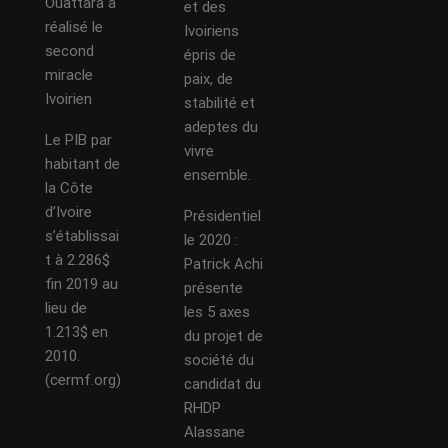
Ouattara a
et des
réalisé le
Ivoiriens
second
épris de
miracle
paix, de
Ivoirien
stabilité et
adeptes du
Le PIB par
vivre
habitant de
ensemble.
la Côte
d’Ivoire
Présidentiel
s’établissai
le 2020 :
t à 2.286$
Patrick Achi
fin 2019 au
présente
lieu de
les 5 axes
1.213$ en
du projet de
2010.
société du
(cermf.org)
candidat du
RHDP
Alassane