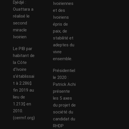
Djédjé :
Ivoiriennes
Ouattara a
et des
réalisé le
Ivoiriens
second
épris de
miracle
paix, de
Ivoirien
stabilité et
adeptes du
Le PIB par
vivre
habitant de
ensemble.
la Côte
d’Ivoire
Présidentiel
s’établissai
le 2020 :
t à 2.286$
Patrick Achi
fin 2019 au
présente
lieu de
les 5 axes
1.213$ en
du projet de
2010.
société du
(cermf.org)
candidat du
RHDP