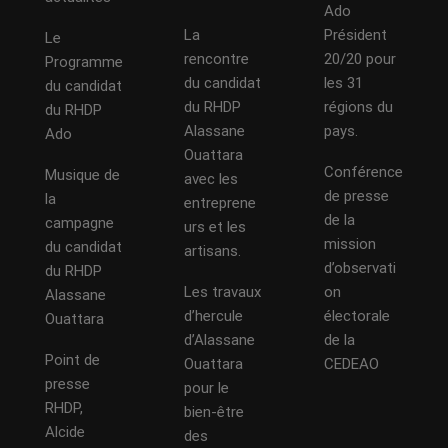
Ado
La
Président
Le
rencontre
20/20 pour
Programme
du candidat
les 31
du candidat
du RHDP
régions du
du RHDP
Alassane
pays.
Ado
Ouattara
Conférence
Musique de
avec les
de presse
la
entreprene
de la
campagne
urs et les
mission
du candidat
artisans.
d’observati
du RHDP
Les travaux
on
Alassane
d’hercule
électorale
Ouattara
d’Alassane
de la
Point de
Ouattara
CEDEAO
presse
pour le
RHDP,
bien-être
Alcide
des