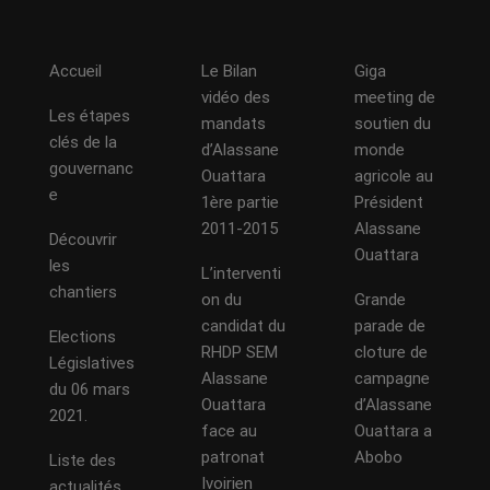
Accueil
Le Bilan
Giga
vidéo des
meeting de
Les étapes
mandats
soutien du
clés de la
d’Alassane
monde
gouvernanc
Ouattara
agricole au
e
1ère partie
Président
2011-2015
Alassane
Découvrir
Ouattara
les
L’interventi
chantiers
on du
Grande
candidat du
parade de
Elections
RHDP SEM
cloture de
Législatives
Alassane
campagne
du 06 mars
Ouattara
d’Alassane
2021.
face au
Ouattara a
patronat
Abobo
Liste des
Ivoirien
actualités