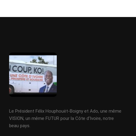
Le Président Félix Houphouët-Boigny et Ado, une même
VISION, un même FUTUR pour la Côte d'Ivoire, notre
beau pays.