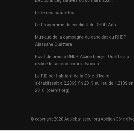
Elections Législatives du 06 mars 2021.
Liste des actualités
Le Programme du candidat du RHDP Ado
Musique de la campagne du candidat du RHDP
Alassane Ouattara
Point de presse RHDP, Alcide Djédjé : Ouattara a
réalisé le second miracle Ivoirien
Le PIB par habitant de la Côte d’Ivoire
s’établissait à 2.286$ fin 2019 au lieu de 1.213$ en
2010. (cermf.org)
© copyright 2020 Adolebatisseur.org Abidjan Côte d'Ivo