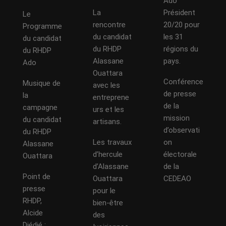
Ado
La
Président
Le
rencontre
20/20 pour
Programme
du candidat
les 31
du candidat
du RHDP
régions du
du RHDP
Alassane
pays.
Ado
Ouattara
Conférence
Musique de
avec les
de presse
la
entreprene
de la
campagne
urs et les
mission
du candidat
artisans.
d’observati
du RHDP
Les travaux
on
Alassane
d’hercule
électorale
Ouattara
d’Alassane
de la
Point de
Ouattara
CEDEAO
presse
pour le
RHDP,
bien-être
Alcide
des
Djédjé :