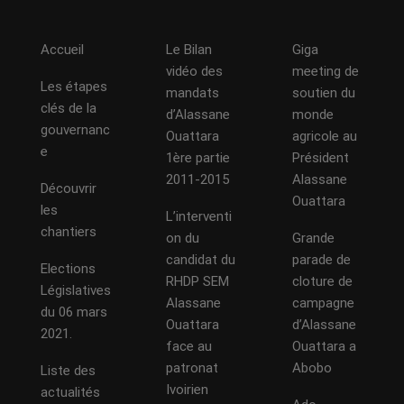
Accueil
Le Bilan
Giga
vidéo des
meeting de
Les étapes
mandats
soutien du
clés de la
d’Alassane
monde
gouvernanc
Ouattara
agricole au
e
1ère partie
Président
2011-2015
Alassane
Découvrir
Ouattara
les
L’interventi
chantiers
on du
Grande
candidat du
parade de
Elections
RHDP SEM
cloture de
Législatives
Alassane
campagne
du 06 mars
Ouattara
d’Alassane
2021.
face au
Ouattara a
patronat
Abobo
Liste des
Ivoirien
actualités