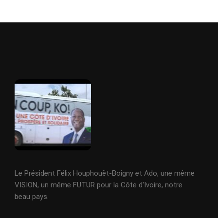
Le Président Félix Houphouët-Boigny et Ado, une même
VISION, un même FUTUR pour la Côte d'Ivoire, notre
beau pays.