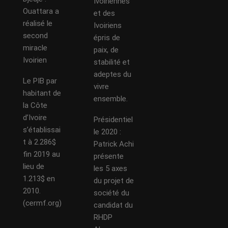
Ivoiriennes
Ouattara a
et des
réalisé le
Ivoiriens
second
épris de
miracle
paix, de
Ivoirien
stabilité et
adeptes du
Le PIB par
vivre
habitant de
ensemble.
la Côte
d’Ivoire
Présidentiel
s’établissai
le 2020 :
t à 2.286$
Patrick Achi
fin 2019 au
présente
lieu de
les 5 axes
1.213$ en
du projet de
2010.
société du
(cermf.org)
candidat du
RHDP