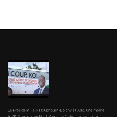
Le Président Félix Houphouët-Boigny et Ado, une même
VISION, un même FUTUR pour la Côte d'Ivoire, notre