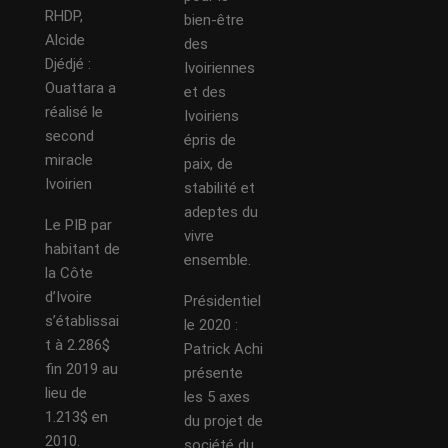
RHDP,
bien-être
Alcide
des
Djédjé :
Ivoiriennes
Ouattara a
et des
réalisé le
Ivoiriens
second
épris de
miracle
paix, de
Ivoirien
stabilité et
adeptes du
Le PIB par
vivre
habitant de
ensemble.
la Côte
d’Ivoire
Présidentiel
s’établissai
le 2020 :
t à 2.286$
Patrick Achi
fin 2019 au
présente
lieu de
les 5 axes
1.213$ en
du projet de
2010.
société du