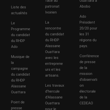
face au
Ouattara a
patronat
Abobo
Liste des
Ivoirien
actualités
Ado
La
Président
Le
rencontre
20/20 pour
Programme
du candidat
les 31
du candidat
du RHDP
régions du
du RHDP
Alassane
pays.
Ado
Ouattara
Conférence
Musique de
avec les
de presse
la
entreprene
de la
campagne
urs et les
mission
du candidat
artisans.
d’observati
du RHDP
Les travaux
on
Alassane
d’hercule
électorale
Ouattara
d’Alassane
de la
Point de
Ouattara
CEDEAO
presse
pour le