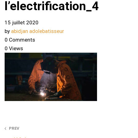
l’electrification_4
15 juillet 2020
by
abidjan adolebatisseur
0 Comments
0 Views
Post
PREV