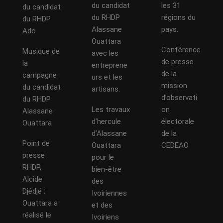
du candidat
les 31
du candidat
du RHDP
régions du
du RHDP
Alassane
pays.
Ado
Ouattara
Conférence
Musique de
avec les
de presse
la
entreprene
de la
campagne
urs et les
mission
du candidat
artisans.
d’observati
du RHDP
Les travaux
on
Alassane
d’hercule
électorale
Ouattara
d’Alassane
de la
Point de
Ouattara
CEDEAO
presse
pour le
RHDP,
bien-être
Alcide
des
Djédjé :
Ivoiriennes
Ouattara a
et des
réalisé le
Ivoiriens