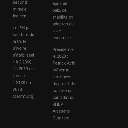
second
épris de
miracle
paix, de
Ivoirien
stabilité et
adeptes du
Le PIB par
vivre
habitant de
ensemble.
la Côte
d’Ivoire
Présidentiel
s’établissai
le 2020 :
t à 2.286$
Patrick Achi
fin 2019 au
présente
lieu de
les 5 axes
1.213$ en
du projet de
2010.
société du
(cermf.org)
candidat du
RHDP
Alassane
Ouattara.