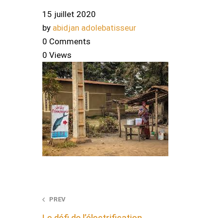
15 juillet 2020
by
abidjan adolebatisseur
0 Comments
0 Views
Post
PREV
Le défi de l’électrification