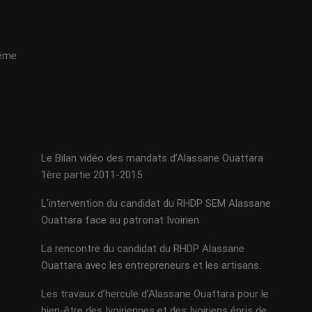
même
Le Bilan vidéo des mandats d’Alassane Ouattara
1ère partie 2011-2015
L’intervention du candidat du RHDP SEM Alassane
Ouattara face au patronat Ivoirien
La rencontre du candidat du RHDP Alassane
Ouattara avec les entrepreneurs et les artisans.
Les travaux d’hercule d’Alassane Ouattara pour le
bien-être des Ivoiriennes et des Ivoiriens épris de